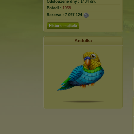
Odsloužené dny :
1434 dnů
Pořadí :
1958.
Rezerva :
7 097 124
Historie majitelů
Andulka