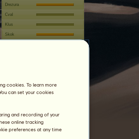
Drezura
Cval
Klus
Skok
Soutěže
Tento kůň je zaměřen na anglické
ježdění
Reprodukce
Informace
ing cookies. To learn more
Winorer je týmový kůň a nemůže se
 You can set your cookies
rozmnožovat.
Winorer je valachem, a proto nemůže nic
zplodit.
haring and recording of your
Připuštění:
0
hese online tracking
Rodokmen
ookie preferences at any time
Potomstvo