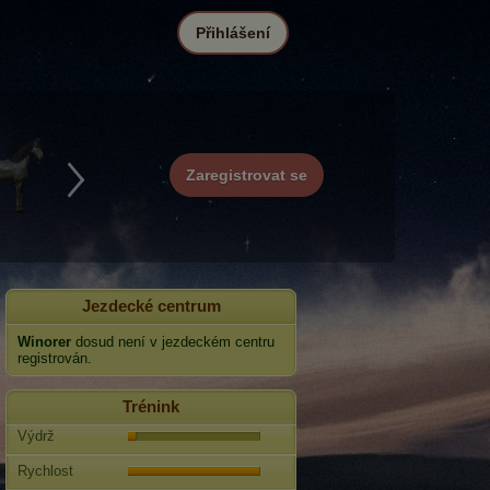
Přihlášení
Zaregistrovat se
Jezdecké centrum
Winorer
dosud není v jezdeckém centru
registrován.
Trénink
Výdrž
Rychlost