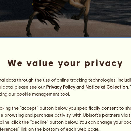
Winorer
We value your privacy
Holstein Schätze
Energie
76
%
06:00
Zdraví
82
%
l data through the use of online tracking technologies, includ
Morálka
100
%
l data, please see our
Privacy Policy
and
Notice at Collection
.
ting our
cookie management tool.
Dovednosti
Celkem:
17166.91
Výdrž
1834.05
licking the “accept” button below you specifically consent to s
Rychlost
3542.86
me browsing and purchase activity, with Ubisoft’s partners via t
Drezura
4654.09
ecline, click the “decline” button below. You can change your c
Cval
1234.04
eferences” link on the bottom of each web page.
Klus
215.39