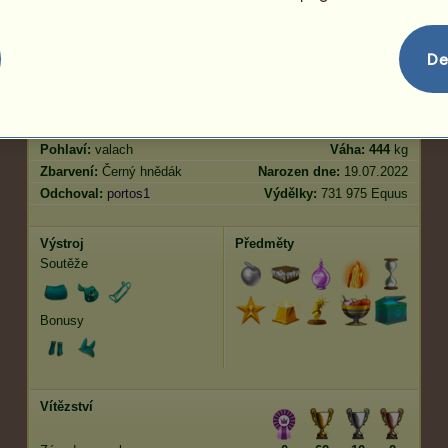
Skok
5686.48
De
Charakteristiky
Genetika
Bonus
Plemeno:
Holštýnský kůň
Věk:
277 let 2 měsíce
Druh:
Jezdecký kůň
Výška:
172
cm
Pohlaví:
valach
Váha:
444
kg
Zbarvení:
Černý hnědák
Narozen dne:
19.07.2022
Odchoval:
portos1
Výdělky:
731 975 Equus
Výstroj
Předměty
Soutěže
Bonusy
Vítězství