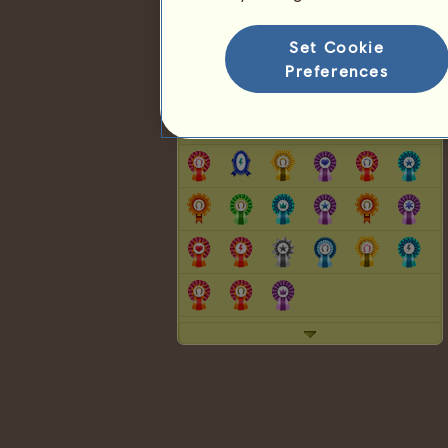
Hodnocení plemene
Pořadí vítězství
Set Cookie
Preferences
Stužky