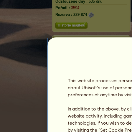
Odsloužené dny :
635 dnů
Pořadí :
3594.
Rezerva :
229 874
Historie majitelů
Sněžná opice
This website processes persona
about Ubisoft's use of persona
preferences at anytime by visi
In addition to the above, by c
website activity, including ga
Pořadí
technologies. If you wish to d
Celkové pořadí
by visiting the “Set Cookie Pr