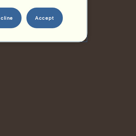
cline
Accept