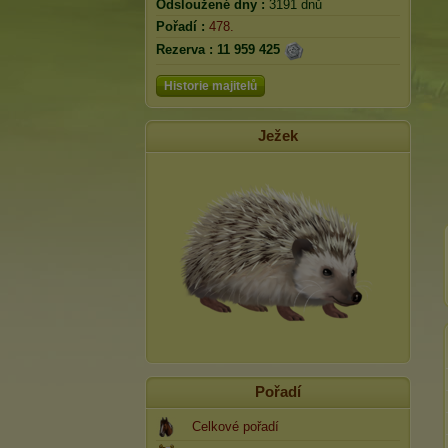
Odsloužené dny :
3191 dnů
Pořadí :
478.
Rezerva :
11 959 425
Historie majitelů
Ježek
Pořadí
Celkové pořadí