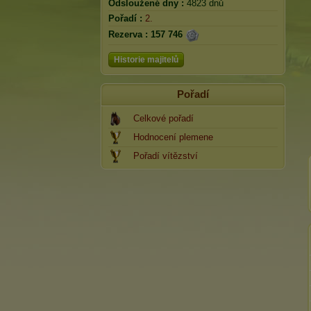
Odsloužené dny :
4823 dnů
Pořadí :
2.
Rezerva :
157 746
Historie majitelů
Pořadí
Celkové pořadí
Hodnocení plemene
Pořadí vítězství