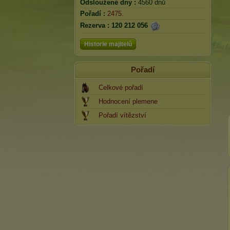
Odsloužené dny :
4560 dnů
Pořadí :
2475.
Rezerva :
120 212 056
Historie majitelů
Pořadí
Celkové pořadí
Hodnocení plemene
Pořadí vítězství