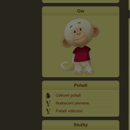
Ow
Pořadí
Celkové pořadí
Hodnocení plemene
Pořadí vítězství
Stužky