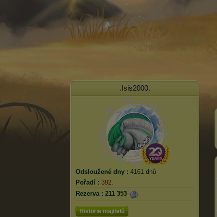
.Isis2000.
Odsloužené dny :
4161 dnů
Pořadí :
392.
Rezerva :
211 353
Historie majitelů