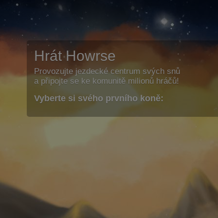
Hrát Howrse
Provozujte jezdecké centrum svých snů
a připojte se ke komunitě milionů hráčů!
Vyberte si svého prvního koně: