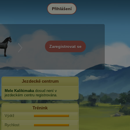
Přihlášení
Zaregistrovat se
Jezdecké centrum
Mele Kalikimaka
dosud není v
jezdeckém centru registrována.
Trénink
Výdrž
Rychlost