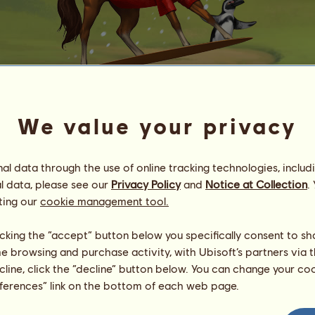
We value your privacy
Mele Kalikimaka
Dongabe Divine
l data through the use of online tracking technologies, includ
Energie
100
%
l data, please see our
Privacy Policy
and
Notice at Collection
.
09:00
Zdraví
100
%
ting our
cookie management tool.
Morálka
100
%
licking the “accept” button below you specifically consent to s
Dovednosti
Celkem:
19240.00
me browsing and purchase activity, with Ubisoft’s partners via t
Výdrž
3210.00
Rychlost
3200.00
ecline, click the “decline” button below. You can change your c
Drezura
3210.00
eferences” link on the bottom of each web page.
Cval
3210.00
Klus
3210.00