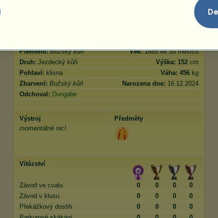
Skok
3200.00
De
Charakteristiky
Genetika
Bonus
Plemeno:
Božský kůň
Věk:
1685 let 10 měsíců
Druh:
Jezdecký kůň
Výška:
152
cm
Pohlaví:
klisna
Váha:
456
kg
Zbarvení:
Božský kůň
Narozena dne:
16.12.2024
Odchoval:
Dongabe
Výstroj
Předměty
momentálně nic!
Vítězství
Závod ve cvalu
0
0
0
0
Závod v klusu
0
0
0
0
Překážkový dostih
0
0
0
0
Parkurové skákání
0
0
0
0