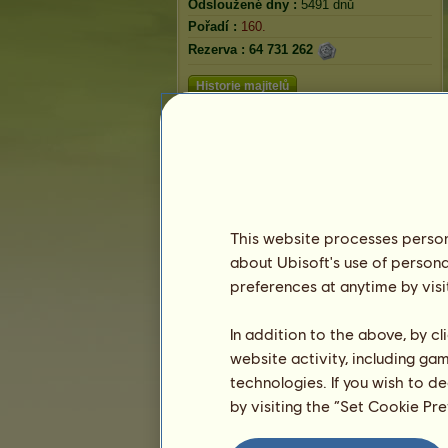
Odsloužené dny :
5491 dnů
Pořadí :
160.
Rezerva :
64 731 262
Historie majitelů
This website processes persona
about Ubisoft's use of persona
preferences at anytime by visi
In addition to the above, by c
website activity, including ga
technologies. If you wish to d
by visiting the “Set Cookie Pr