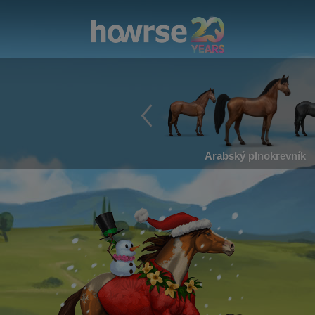
Arabský plnokrevník