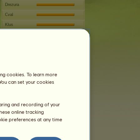
Drezura
Cval
Klus
Skok
Reprodukce
Informace
Mele Kalikimaka
nelze připustit.
ing cookies. To learn more
Rodokmen
 You can set your cookies
haring and recording of your
hese online tracking
ookie preferences at any time