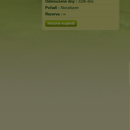
Odsloužené dny :
3196 dnů
Pořadí :
Nezařazen
Rezerva :
∞
Historie majitelů