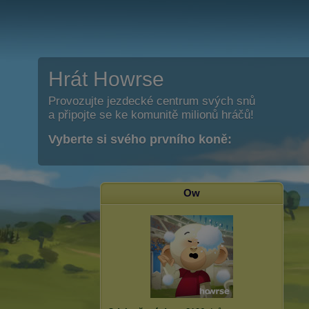
Hrát Howrse
Provozujte jezdecké centrum svých snů
a připojte se ke komunitě milionů hráčů!
Vyberte si svého prvního koně:
Ow