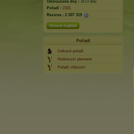
Odsloužené dny :
1673 dnů
Pořadí :
2331.
Rezerva :
2 207 319
Historie majitelů
Pořadí
Celkové pořadí
Hodnocení plemene
Pořadí vítězství