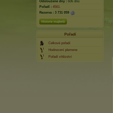
Odsloužené dny :
606 dnů
Pořadí :
4561.
Rezerva :
3 731 059
Historie majitelů
Pořadí
Celkové pořadí
Hodnocení plemene
Pořadí vítězství