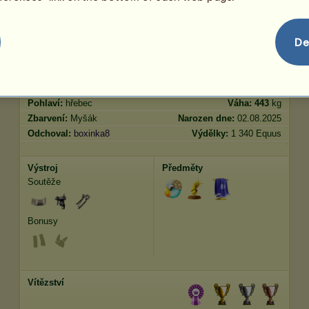
Skok
2740.74
De
Charakteristiky
Genetika
Bonus
Plemeno:
Irský tinker
Věk:
9 let 10 měsíců
Druh:
Jezdecký kůň
Výška:
155
cm
Pohlaví:
hřebec
Váha:
443
kg
Zbarvení:
Myšák
Narozen dne:
02.08.2025
Odchoval:
boxinka8
Výdělky:
1 340 Equus
Výstroj
Předměty
Soutěže
Bonusy
Vítězství