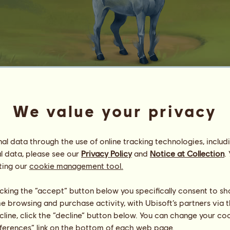
Mirakulu
We value your privacy
ღ New Genes Cuties ღ
Energie
69
%
20:30
Zdraví
100
%
l data through the use of online tracking technologies, includ
Morálka
100
%
l data, please see our
Privacy Policy
and
Notice at Collection
.
ting our
cookie management tool.
Dovednosti
Celkem:
12226.27
Výdrž
3828.86
licking the “accept” button below you specifically consent to s
Rychlost
455.26
me browsing and purchase activity, with Ubisoft’s partners via t
Drezura
3096.64
ecline, click the “decline” button below. You can change your c
Cval
1433.78
eferences” link on the bottom of each web page.
Klus
670.99