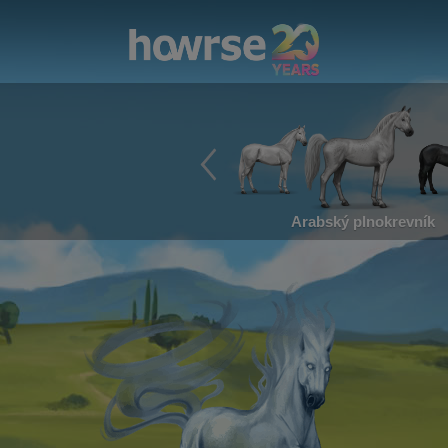
Arabský plnokrevník