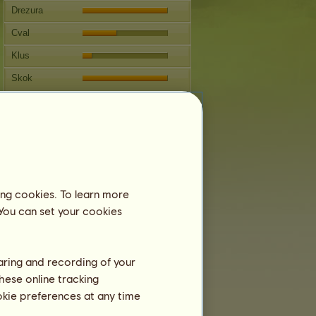
Drezura
Cval
Klus
Skok
Soutěže
Tento kůň je zaměřen na
westernové ježdění
Reprodukce
Informace
ing cookies. To learn more
Připuštění:
1
 You can set your cookies
Rodokmen
Potomstvo
haring and recording of your
hese online tracking
ookie preferences at any time