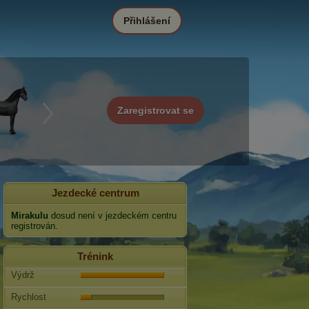
Přihlášení
Zaregistrovat se
Jezdecké centrum
Mirakulu
dosud není v jezdeckém centru
registrován.
Trénink
Výdrž
Rychlost