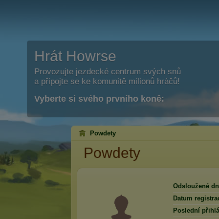
Hrát Howrse
Provozujte jezdecké centrum svých snů
a připojte se ke komunitě milionů hráčů!
Vyberte si svého prvního koně:
Powdety
Powdety
Odsloužené dn
Datum registra
Poslední přihlá