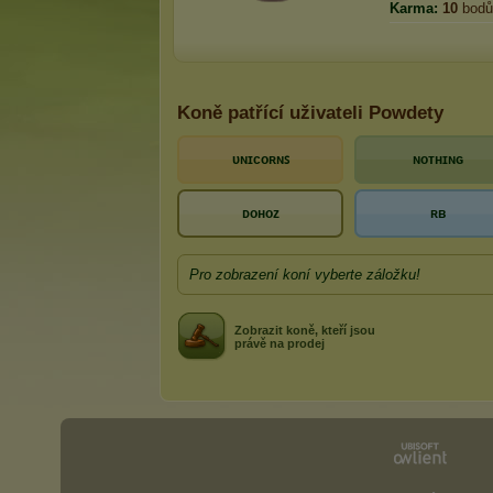
Karma:
10
bodů
Koně patřící uživateli Powdety
ᴜɴɪᴄᴏʀɴꜱ
ɴᴏᴛʜɪɴɢ
ᴅᴏʜᴏᴢ
ʀʙ
Pro zobrazení koní vyberte záložku!
Zobrazit koně, kteří jsou
právě na prodej