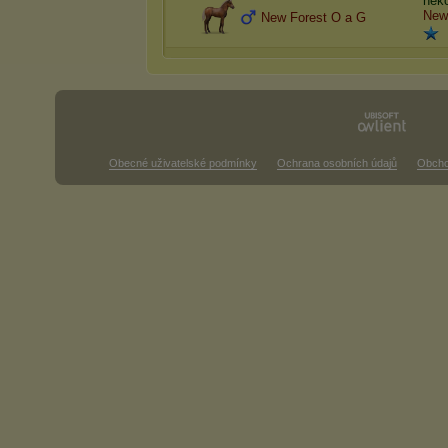
něko
New
New Forest O a G
Obecné uživatelské podmínky
Ochrana osobních údajů
Obcho