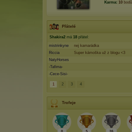
Karma:
10
bodů
Přátelé
Shakira2
má
18
přátel:
mistrinkyne
nej kamarádka
Riccia
Super kámoška už z blogu <3
NatyHorses
-Tafima-
-Cece-Sisi-
1
2
3
4
Trofeje
0
5
26