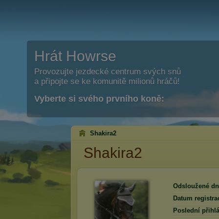
Hrát Howrse
Provozujte jezdecké centrum svých snů
a připojte se ke komunitě milionů hráčů!
Vyberte si svého prvního koně:
Shakira2
Shakira2
Odsloužené dn
Datum registra
Poslední přihlá