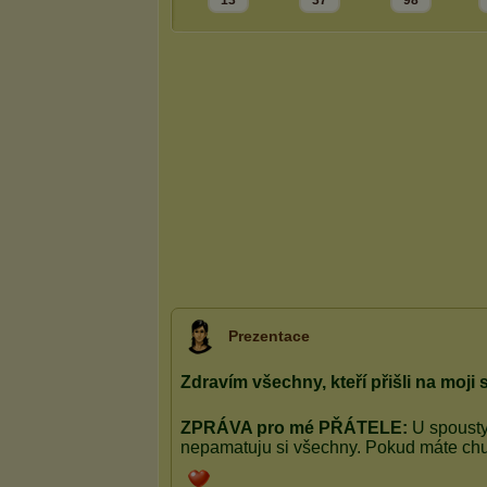
13
37
98
Prezentace