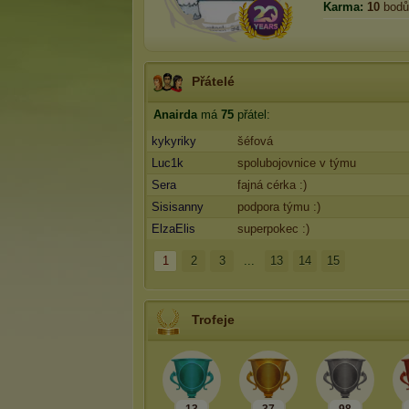
Karma:
10
bodů
Přátelé
Anairda
má
75
přátel:
kykyriky
šéfová
Luc1k
spolubojovnice v týmu
Sera
fajná cérka :)
Sisisanny
podpora týmu :)
ElzaElis
superpokec :)
1
2
3
...
13
14
15
Trofeje