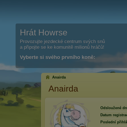
Hrát Howrse
Provozujte jezdecké centrum svých snů
a připojte se ke komunitě milionů hráčů!
Vyberte si svého prvního koně:
Anairda
Anairda
Odsloužené dn
Datum registra
Poslední přihlá