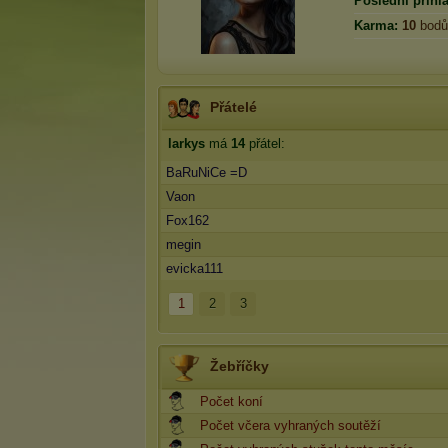
Poslední přihlá
Karma:
10
bodů
Přátelé
larkys
má
14
přátel:
BaRuNiCe =D
Vaon
Fox162
megin
evicka111
1
2
3
Žebříčky
Počet koní
Počet včera vyhraných soutěží