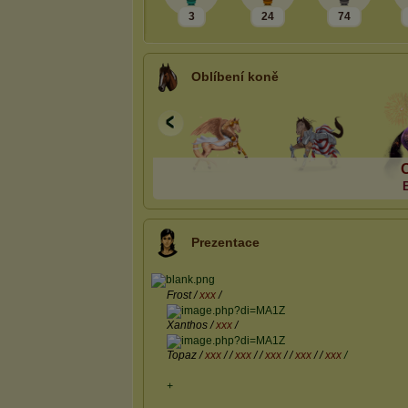
3
24
74
Oblíbení koně
O
Prezentace