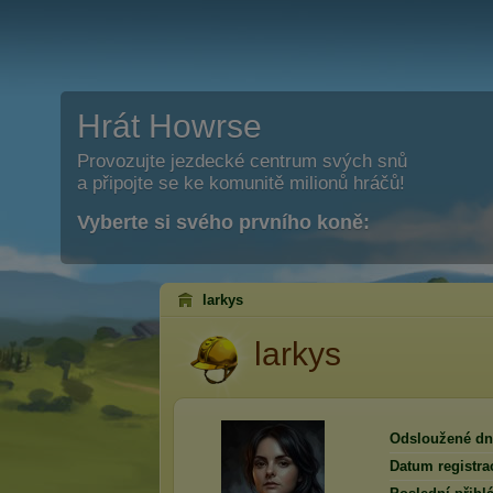
Hrát Howrse
Provozujte jezdecké centrum svých snů
a připojte se ke komunitě milionů hráčů!
Vyberte si svého prvního koně:
larkys
larkys
Odsloužené dn
Datum registra