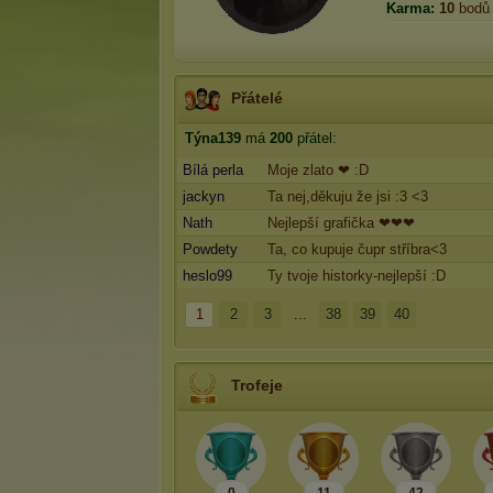
Karma:
10
bodů
Přátelé
Týna139
má
200
přátel:
Bílá perla
Moje zlato ❤ :D
jackyn
Ta nej,děkuju že jsi :3 <3
Nath
Nejlepší grafička ❤❤❤
Powdety
Ta, co kupuje čupr stříbra<3
heslo99
Ty tvoje historky-nejlepší :D
1
2
3
...
38
39
40
Trofeje