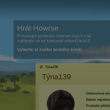
Hrát Howrse
Provozujte jezdecké centrum svých snů
a připojte se ke komunitě milionů hráčů!
Vyberte si svého prvního koně:
Týna139
Týna139
Odsloužené dn
Datum registrac
Poslední přihlá