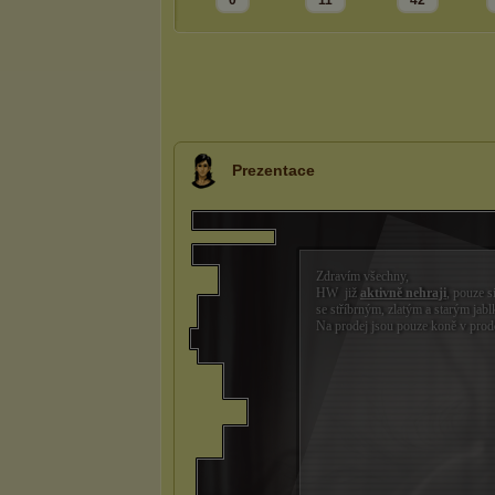
0
11
42
Prezentace