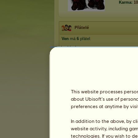
Karma:
10
Přátelé
Ven
má
6
přátel:
boobísek
Beruška na květince
Amarylka
Ruže
TerzaSaw
1
2
This website processes persona
about Ubisoft's use of persona
preferences at anytime by visi
Trofeje
In addition to the above, by c
website activity, including ga
technologies. If you wish to d
0
0
4