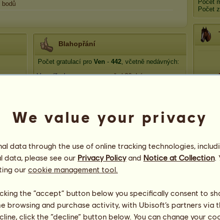
Počet 
bodů
Počet z
Blahopřání
Počet gratulací pro
Ven
-
442
, včetně nedávných:
Vesmířanka
před 26 dní
Ruffian
před 84 dní
Djadin 71
před 132 dní
We value your privacy
Wierta
před 200 dní
Artheon
před 247 dní
l data through the use of online tracking technologies, includ
l data, please see our
Privacy Policy
and
Notice at Collection
.
ting our
cookie management tool.
licking the “accept” button below you specifically consent to s
me browsing and purchase activity, with Ubisoft’s partners via t
ecline, click the “decline” button below. You can change your c
24