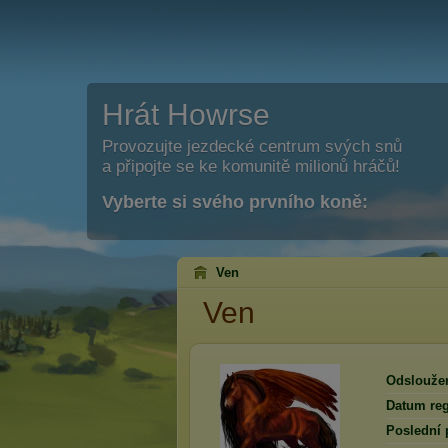
Hrát Howrse
Provozujte jezdecké centrum svých snů
a připojte se ke komunitě milionů hráčů!
Vyberte si svého prvního koně:
Ven
Ven
Odslouže
Datum reg
Poslední 