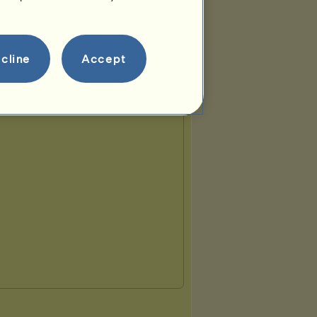
cline
Accept