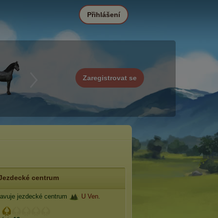
Přihlášení
Zaregistrovat se
Jezdecké centrum
avuje jezdecké centrum
U Ven
.
: