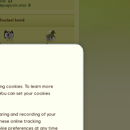
míst:
13
bývajících míst:
0
Toulaví koně
Dynamine
Tajga
ing cookies. To learn more
 You can set your cookies
haring and recording of your
hese online tracking
ookie preferences at any time