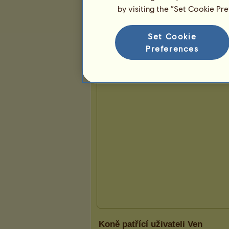
by visiting the “Set Cookie Pr
Prezentace
Set Cookie
Preferences
Koně patřící uživateli Ven