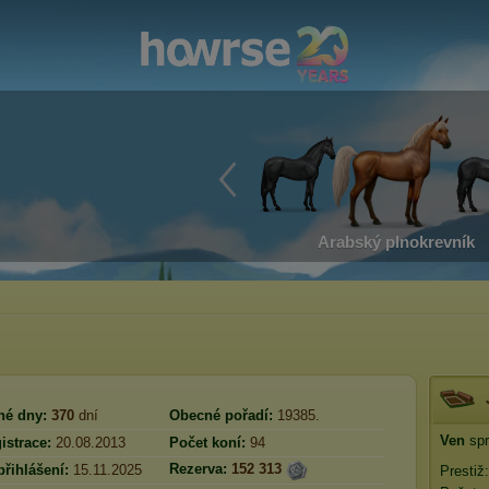
Arabský plnokrevník
né dny:
370
dní
Obecné pořadí:
19385.
Ven
spr
istrace:
20.08.2013
Počet koní:
94
Rezerva:
152 313
přihlášení:
15.11.2025
Prestiž