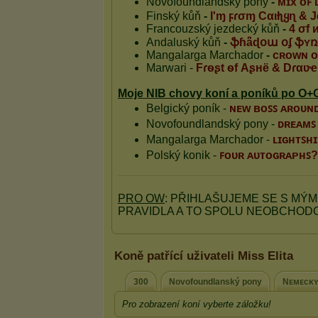
Koně patřící uživateli Miss Elita
300
Novofoundlanský pony
Nᴇᴍᴇᴄᴋʏ
Pro zobrazení koní vyberte záložku!