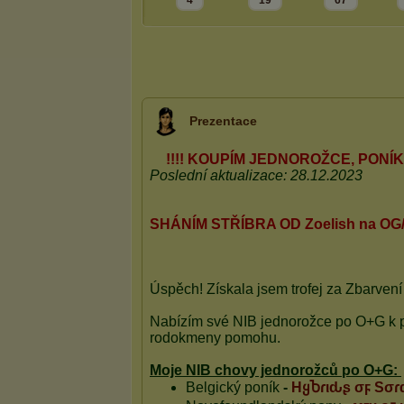
4
19
67
Prezentace