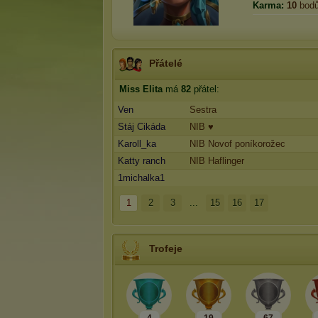
Karma:
10
bod
Přátelé
Miss Elita
má
82
přátel:
Ven
Sestra
Stáj Cikáda
NIB ♥
Karoll_ka
NIB Novof poníkorožec
Katty ranch
NIB Haflinger
1michalka1
1
2
3
...
15
16
17
Trofeje