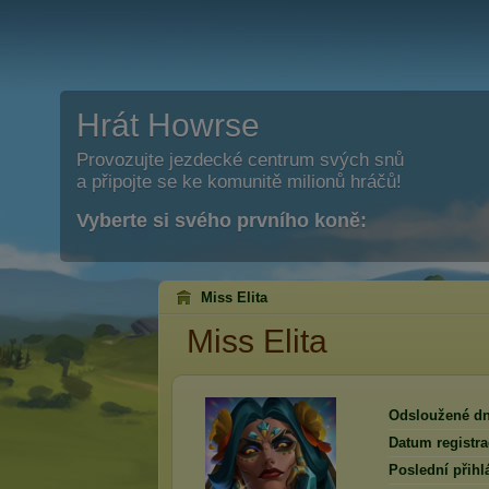
Hrát Howrse
Provozujte jezdecké centrum svých snů
a připojte se ke komunitě milionů hráčů!
Vyberte si svého prvního koně:
Miss Elita
Miss Elita
Odsloužené dn
Datum registra
Poslední přihl