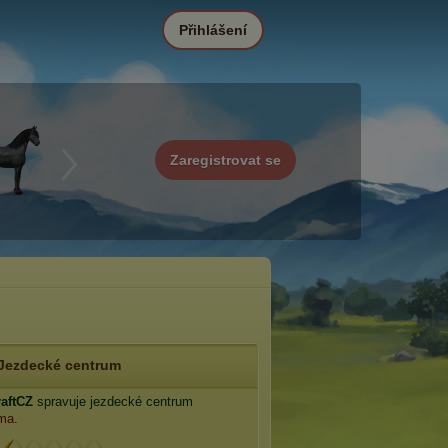
Přihlášení
Zaregistrovat se
Jezdecké centrum
aftCZ
spravuje jezdecké centrum
ima
.
: