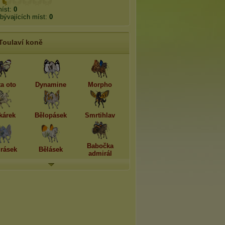
míst:
0
bývajících míst:
0
Toulaví koně
ta oto
Dynamine
Morpho
kárek
Bělopásek
Smrtihlav
Babočka
rásek
Bělásek
admirál