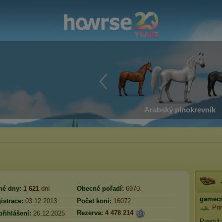
Arabský plnokrevník
né dny:
1 621
dní
Obecné pořadí:
6970.
gamecr
istrace:
03.12.2013
Počet koní:
16072
Pr
Rezerva:
4 478 214
přihlášení:
26.12.2025
Prestiž