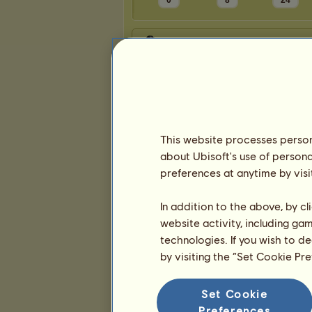
0
8
24
Prezentace
This website processes persona
about Ubisoft's use of persona
preferences at anytime by visi
In addition to the above, by c
website activity, including ga
technologies. If you wish to d
by visiting the “Set Cookie Pr
Set Cookie
Preferences