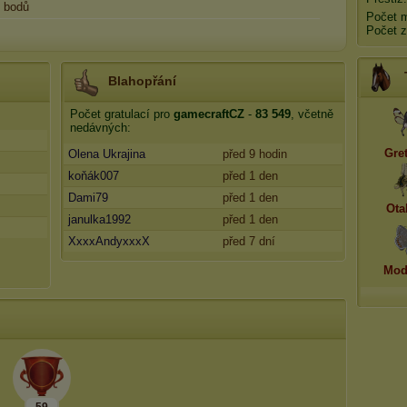
bodů
Počet 
Počet z
Blahopřání
Počet gratulací pro
gamecraftCZ
-
83 549
, včetně
nedávných:
Gre
Olena Ukrajina
před 9 hodin
koňák007
před 1 den
Dami79
před 1 den
Ota
janulka1992
před 1 den
XxxxAndyxxxX
před 7 dní
Mod