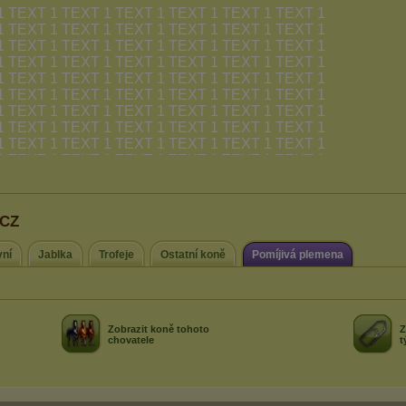
tCZ
vní
Jablka
Trofeje
Ostatní koně
Pomíjivá plemena
Zobrazit koně tohoto
Z
chovatele
t