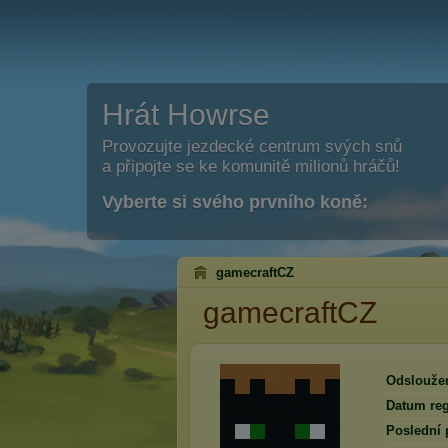
Hrát Howrse
Provozujte jezdecké centrum svých snů
a připojte se ke komunitě milionů hráčů!
Vyberte si svého prvního koně:
gamecraftCZ
gamecraftCZ
Odslouže
Datum reg
Poslední 