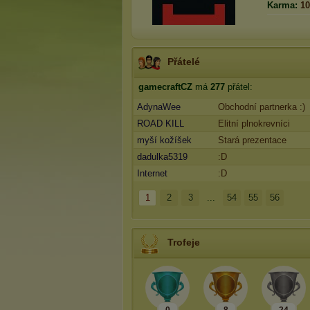
Karma:
10
Přátelé
gamecraftCZ
má
277
přátel:
AdynaWee
Obchodní partnerka :)
ROAD KILL
Elitní plnokrevníci
myší kožíšek
Stará prezentace
dadulka5319
:D
Internet
:D
1
2
3
...
54
55
56
Trofeje