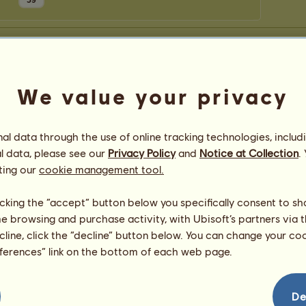
59
We value your privacy
l data through the use of online tracking technologies, includ
l data, please see our
Privacy Policy
and
Notice at Collection
.
ting our
cookie management tool.
licking the “accept” button below you specifically consent to s
me browsing and purchase activity, with Ubisoft’s partners via t
ecline, click the “decline” button below. You can change your c
eferences” link on the bottom of each web page.
De