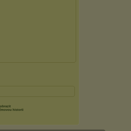
obrazit
ýmovou historii