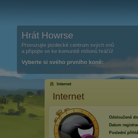
Hrát Howrse
Provozujte jezdecké centrum svých snů
a připojte se ke komunitě milionů hráčů!
Vyberte si svého prvního koně:
Internet
Internet
Odsloužené dn
Datum registra
Poslední přihlá