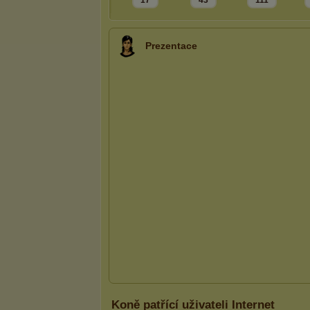
17
43
111
Prezentace
Koně patřící uživateli Internet