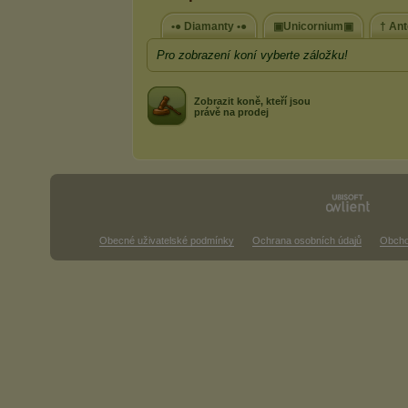
•● Diamanty •●
▣Unicornium▣
† An
Pro zobrazení koní vyberte záložku!
Zobrazit koně, kteří jsou
právě na prodej
Obecné uživatelské podmínky
Ochrana osobních údajů
Obcho