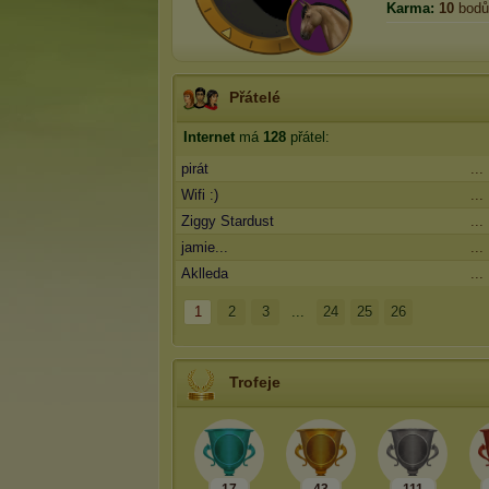
Karma:
10
bodů
Přátelé
Internet
má
128
přátel:
pirát
...
Wifi :)
...
Ziggy Stardust
...
jamie...
...
Aklleda
...
1
2
3
...
24
25
26
Trofeje