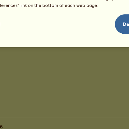
129
eferences” link on the bottom of each web page.
De
06