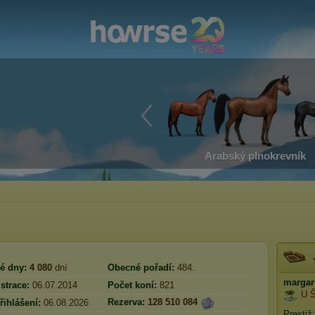
Arabský plnokrevník
é dny:
4 080
dní
Obecné pořadí:
484.
margar
strace:
06.07.2014
Počet koní:
821
U 
Rezerva:
128 510 084
řihlášení:
06.08.2026
Prestiž