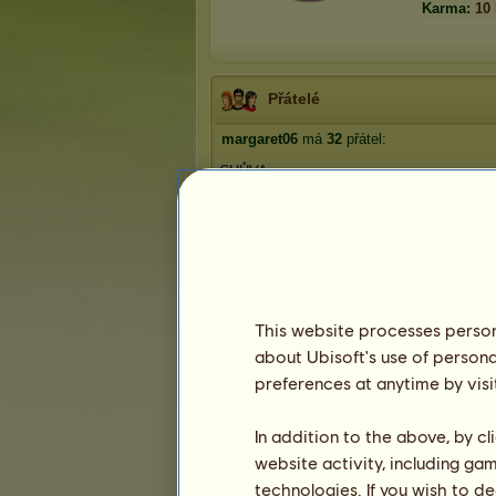
Karma:
10
Přátelé
margaret06
má
32
přátel:
CHŮVA
sinsyla
koníkkoníkkoníček
šerif09
Pájaja
1
2
3
...
5
6
7
This website processes persona
about Ubisoft's use of persona
preferences at anytime by visi
Trofeje
In addition to the above, by c
website activity, including ga
technologies. If you wish to d