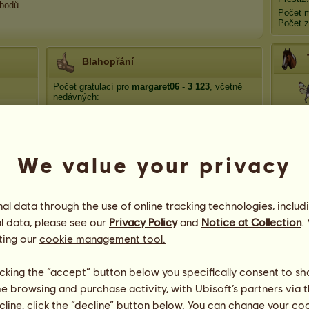
bodů
Počet 
Počet z
Blahopřání
Počet gratulací pro
margaret06
-
3 123
, včetně
nedávných:
Gre
ʟɪꜱᴀɴᴅʀɪɴ
před 12 hodin
Dami79
před 2 dny
verkur
před 3 dny
We value your privacy
Ota
Frantic Dogs
před 5 dní
QueenOfHearts
před 6 dní
l data through the use of online tracking technologies, includ
Smr
l data, please see our
Privacy Policy
and
Notice at Collection
.
ting our
cookie management tool.
licking the “accept” button below you specifically consent to s
me browsing and purchase activity, with Ubisoft’s partners via t
ecline, click the “decline” button below. You can change your c