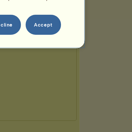
Appaloosa 2026
cline
Accept