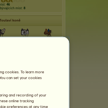
míst:
46
bývajících míst:
8
Toulaví koně
ta oto
Dynamine
Morpho
kárek
Martináč
Bělopásek
Babočka
ing cookies. To learn more
tihlav
Modrásek
admirál
 You can set your cookies
Pomíjivá plemena
haring and recording of your
hese online tracking
ookie preferences at any time