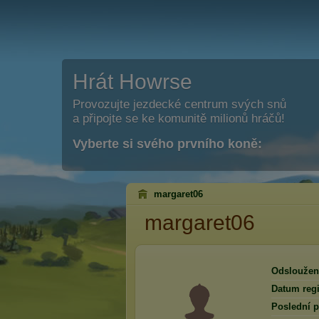
Hrát Howrse
Provozujte jezdecké centrum svých snů
a připojte se ke komunitě milionů hráčů!
Vyberte si svého prvního koně:
margaret06
margaret06
Odsloužen
Datum regi
Poslední p