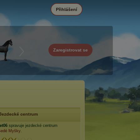
Přihlášení
Zaregistrovat se
Jezdecké centrum
et06
spravuje jezdecké centrum
Šedé Myšky
.
: