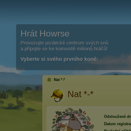
Hrát Howrse
Provozujte jezdecké centrum svých snů
a připojte se ke komunitě milionů hráčů!
Vyberte si svého prvního koně:
Nat *-*
Nat *-*
Odsloužené dn
Datum registra