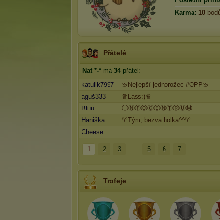
Poslední přihl
Karma:
10
bod
Přátelé
Nat *-*
má
34
přátel:
katulik7997
♋Nejlepší jednorožec #OPP♋
aguš333
♛Lass:)♛
ⒾⓃⒻⓄⒸⒺⓃⓉⓇⓊⓂ
Bluu
Haniška
♈Tým, bezva holka^^♈
Cheese
1
2
3
...
5
6
7
Trofeje