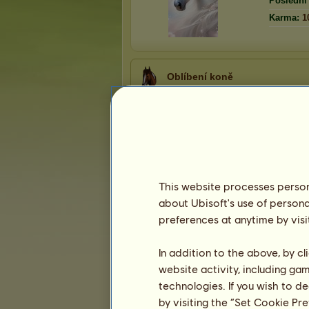
Poslední 
Karma:
1
Oblíbení koně
A
This website processes persona
about Ubisoft's use of persona
Prezentace
preferences at anytime by visi
In addition to the above, by c
website activity, including ga
technologies. If you wish to d
by visiting the “Set Cookie Pr