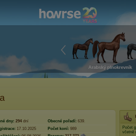
Arabský plnokrevník
na
né dny:
294
dní
Obecné pořadí:
639.
Počet g
istrace:
17.10.2025
Počet koní:
989
včetně
Rezerva:
217 372