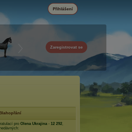
Přihlášení
Zaregistrovat se
Blahopřání
ratulací pro
Olena Ukrajina
-
12 292
,
 nedávných: