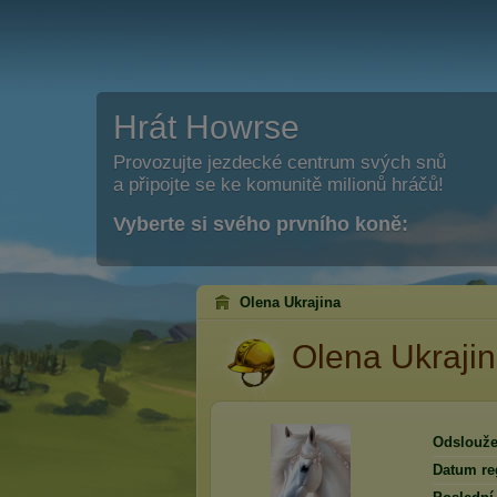
Hrát Howrse
Provozujte jezdecké centrum svých snů
a připojte se ke komunitě milionů hráčů!
Vyberte si svého prvního koně:
Olena Ukrajina
Olena Ukraji
Odslouže
Datum reg