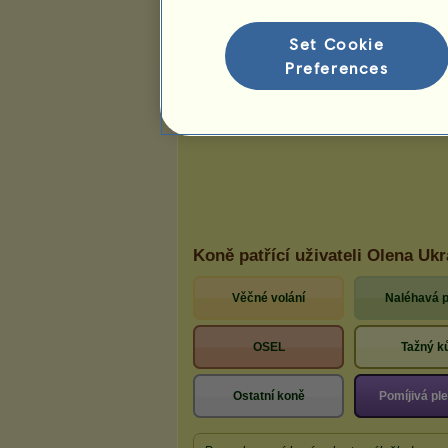
Set Cookie
Preferences
Koně patřící uživateli Olena Ukr
Věčné volání
Naléhavá 
OSEL
Tažný k
Ostatní koně
Pomíjivá p