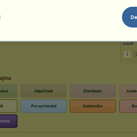
Olena 
Mamina
De
ADY
koňadra
Chychot
sorsík
1
ajina
práce
Odpočinek
Distributor
Jezde
ůň
Pro vychování
Jednorožec
Bo
lemena