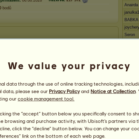
přihlášení:
06.08.2026
Anairda
0
bodů
janulka
BABKA
joycher
Seron
We value your privacy
nglický 23970 KM
Nyní:
Anglický plnokrevník
Zobrazit všechny mé koně
Vítěz
l data through the use of online tracking technologies, includ
zunka8
l data, please see our
Privacy Policy
and
Notice at Collection
.
marupo
ting our
cookie management tool.
Bram.bo
Kokos2
licking the “accept” button below you specifically consent to s
Yumi
me browsing and purchase activity, with Ubisoft’s partners via t
ecline, click the “decline” button below. You can change your c
eferences” link on the bottom of each web page.