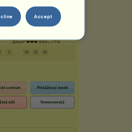
Ukrajina
má
176
přátel:
Дякую, Květa! ❤️❤️❤️ ᓚ₍^. .^₎
44
cline
Accept
Дякую! ❤️❤️❤️ ❃ܓʕ´•ᴥ•`ʔ ⛧
Дякую! ❤️❤️❤️ ε(´｡•᎑•`)
Дякую! ❤️❤️❤️ Ꮚ⁠˘⁠ ⁠ꈊ⁠ ⁠˘⁠ ⁠Ꮚ
álek
Дякую! ❤️❤️❤️ ฅ≽(•⩊ •マ≼
2
3
...
34
35
36
cké centrum
Překážkový dostih
žský kůň
Tennesseeský