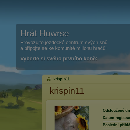
Hrát Howrse
Provozujte jezdecké centrum svých snů
a připojte se ke komunitě milionů hráčů!
Vyberte si svého prvního koně:
krispin11
krispin11
Odsloužené dn
Datum registra
Poslední přihlá