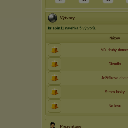
11
33
99
Výtvory
krispin11
navrhl/a
5
výtvorů.
Název
Můj druhý domo
Divadlo
Ježíškova chat
Strom lásky
Na lovu
Prezentace