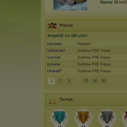
Karma:
10
bodů
Přátelé
krispin11
má
122
přátel:
lokinaras
Nejlepší
Skříteček2
Sublime PRE Farasi
Sun-Girl
Sublime PRE Farasi
nymerie
Sublime PRE Farasi
Ufinka87
Sublime PRE Farasi
1
2
3
...
23
24
25
Trofeje