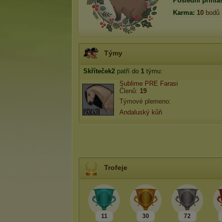
Poslední přihlá
Karma:
10
bodů
Týmy
Skříteček2
patří do
1
týmu:
Sublime PRE Farasi
Členů:
19
Týmové plemeno:
Andaluský kůň
Trofeje
11
30
72