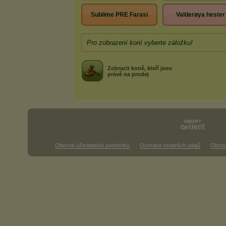
Sublime PRE Farasi
Valderøya hester
Pro zobrazení koní vyberte záložku!
Zobrazit koně, kteří jsou
právě na prodej
Obecné uživatelské podmínky
Ochrana osobních údajů
Obcho