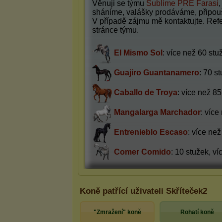
Koně patřící uživateli Skříteček2
"Zmražení" koně
Rohatí koně