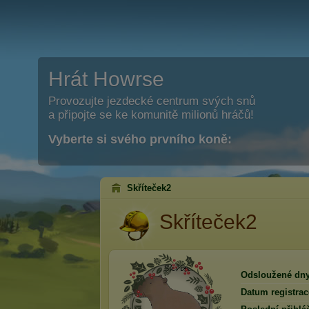
Hrát Howrse
Provozujte jezdecké centrum svých snů
a připojte se ke komunitě milionů hráčů!
Vyberte si svého prvního koně:
Skříteček2
Skříteček2
Odsloužené dny
Datum registrac