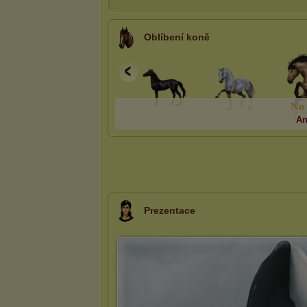
Oblíbení koně
N
o
An
Prezentace