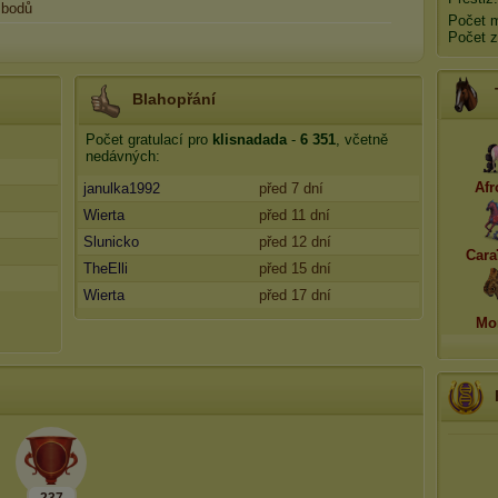
bodů
Počet 
Počet z
Blahopřání
Počet gratulací pro
klisnadada
-
6 351
, včetně
nedávných:
Afr
janulka1992
před 7 dní
Wierta
před 11 dní
Slunicko
před 12 dní
Cara
TheElli
před 15 dní
Wierta
před 17 dní
Mo