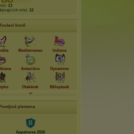
míst:
13
bývajících míst:
12
Toulaví koně
odita
Mediterraneo
Indiana
ïbiana
Antarctico
Dynamine
rpho
Otakárek
Bělopásek
Pomíjivá plemena
Appaloosa 2026