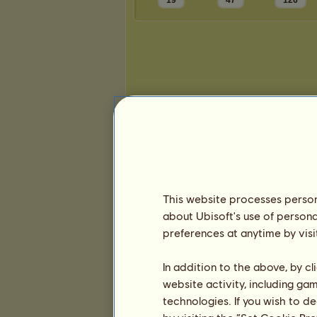
19
47
126
Prezentace
This website processes persona
about Ubisoft's use of persona
preferences at anytime by visi
In addition to the above, by c
website activity, including ga
technologies. If you wish to d