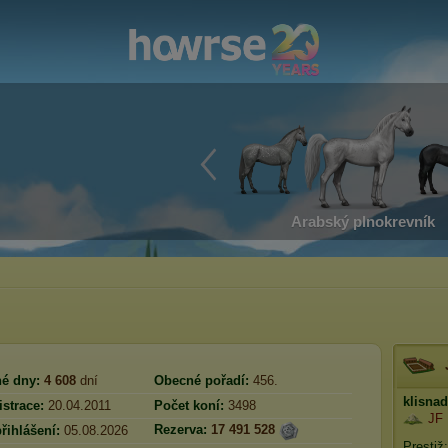
Arabský plnokrevník
é dny:
4 608
dní
Obecné pořadí:
456.
klisna
strace:
20.04.2011
Počet koní:
3498
JF
Rezerva:
17 491 528
řihlášení:
05.08.2026
Prestiž