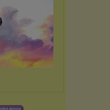
míjivá plemena