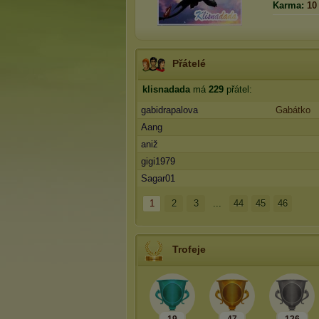
Karma:
10
Přátelé
klisnadada
má
229
přátel:
gabidrapalova
Gabátko
Aang
aniž
gigi1979
Sagar01
1
2
3
...
44
45
46
Trofeje