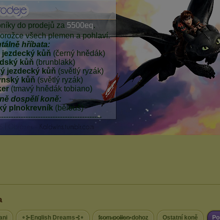
a
ani
∘⊱English Dreams⊰∘
f̷r̷o̷m̷ ̷p̷o̷l̷l̷e̷n̷-dohoz
Ostatní koně
Po