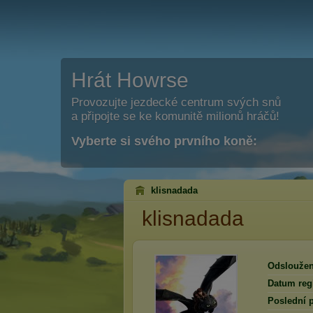
Hrát Howrse
Provozujte jezdecké centrum svých snů
a připojte se ke komunitě milionů hráčů!
Vyberte si svého prvního koně:
klisnadada
klisnadada
Odsloužen
Datum regi
Poslední p