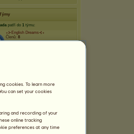
Týmy
dada
patří do
1
týmu:
∘⊱English Dreams⊰∘
Členů:
8
Týmové plemeno:
Anglický
plnokrevník
ing cookies. To learn more
 You can set your cookies
haring and recording of your
hese online tracking
ookie preferences at any time