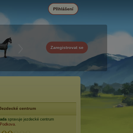
Přihlášení
Zaregistrovat se
Jezdecké centrum
dada
spravuje jezdecké centrum
 Podkova
.
: