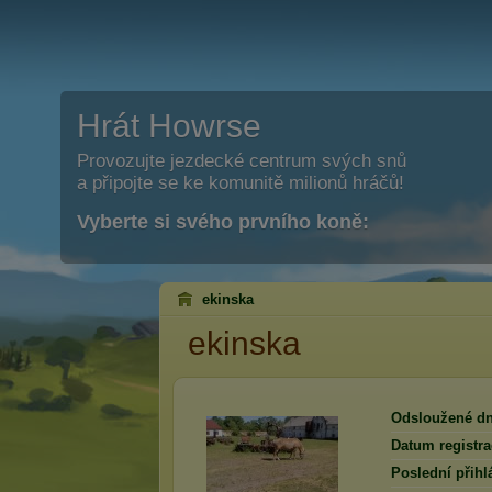
Hrát Howrse
Provozujte jezdecké centrum svých snů
a připojte se ke komunitě milionů hráčů!
Vyberte si svého prvního koně:
ekinska
ekinska
Odsloužené dn
Datum registra
Poslední přihl