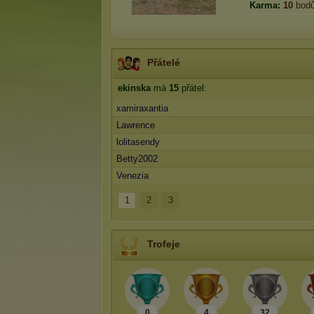
Karma:
10
bod
Přátelé
ekinska
má
15
přátel:
xamiraxantia
Lawrence
lolitasendy
Betty2002
Venezia
1
2
3
Trofeje
0
4
32