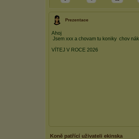
Prezentace
Koně patřící uživateli ekinska