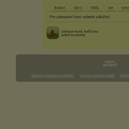
Božaci
dárci
OSEL
tah
tym
Pro zobrazení koní vyberte záložku!
Zobrazit koně, kteří jsou
právě na prodej
Obecné uživatelské podmínky
Ochrana osobních údajů
Obcho