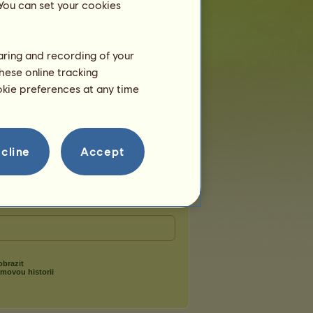
 You can set your cookies
❤
před 6 dní
před 14 dní
před 23 dní
haring and recording of your
před 29 dní
hese online tracking
1
před 43 dní
ookie preferences at any time
cline
Accept
ᴡ
ʟɪᴛᴛʟᴇ ʙɪᴛ ᴏғ ᴇᴠᴇʀʏᴛʜɪɴɢ
obrazit
ýmovou historii