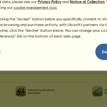
přihlášení:
05.08.2026
l data, please see our
Privacy Policy
and
Notice at Collection
.
Cherry 
0
bodů
ting our
cookie management tool.
lilterka1
Velajda
licking the “accept” button below you specifically consent to s
Meteora
me browsing and purchase activity, with Ubisoft’s partners via t
Djadin 7
ecline, click the “decline” button below. You can change your c
eferences” link on the bottom of each web page.
De
ʟɪɴᴇ
ᴛᴏʀᴛᴜʀᴇ ᴄʜᴀᴍʙᴇʀ
ᴡᴇ'ʀᴇ ʙᴇᴛᴛᴇʀ
oně
Pomíjivá plemena
Zobrazit koně tohoto
Z
chovatele
t