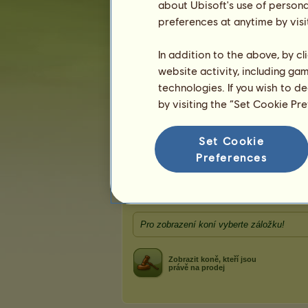
Poslední 
about Ubisoft's use of persona
Karma:
1
preferences at anytime by visi
In addition to the above, by c
website activity, including ga
technologies. If you wish to d
by visiting the “Set Cookie Pr
Koně patřící uživateli Thadia
Set Cookie
ᴅɪᴠɪɴᴇs
sᴇᴄᴏɴᴅ ɪɴ 
Preferences
⋟ෆ≼
Ostatní k
Pro zobrazení koní vyberte záložku!
Zobrazit koně, kteří jsou
právě na prodej