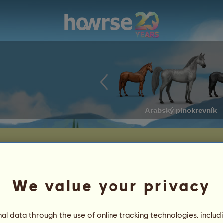
Arabský plnokrevník
We value your privacy
B
né dny:
3 425
dní
Obecné pořadí:
318.
Počet gr
istrace:
25.09.2016
Počet koní:
6824
l data through the use of online tracking technologies, includ
nedávný
Rezerva:
694 117