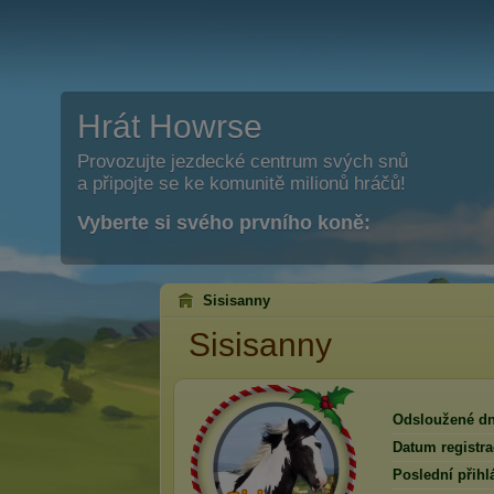
Hrát Howrse
Provozujte jezdecké centrum svých snů
a připojte se ke komunitě milionů hráčů!
Vyberte si svého prvního koně:
Sisisanny
Sisisanny
Odsloužené dn
Datum registra
Poslední přihl