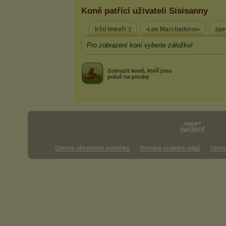
Koně patřící uživateli Sisisanny
Irští tinkeři :)
•Los Marchadoros•
spe
Pro zobrazení koní vyberte záložku!
Zobrazit koně, kteří jsou
právě na prodej
Obecné uživatelské podmínky
Ochrana osobních údajů
Obcho