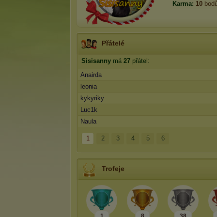
Karma:
10
bod
Přátelé
Sisisanny
má
27
přátel:
Anairda
leonia
kykyriky
Luc1k
Naula
1
2
3
4
5
6
Trofeje
1
8
38