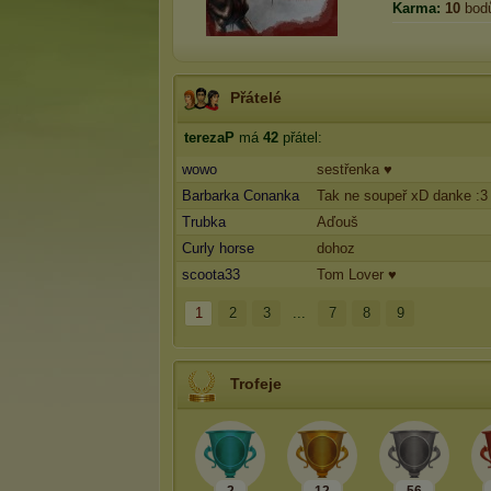
Karma:
10
bod
Přátelé
terezaP
má
42
přátel:
wowo
sestřenka ♥
Barbarka Conanka
Tak ne soupeř xD danke :3
Trubka
Aďouš
Curly horse
dohoz
scoota33
Tom Lover ♥
1
2
3
...
7
8
9
Trofeje