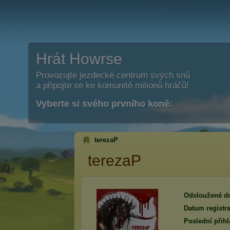
Hrát Howrse
Provozujte jezdecké centrum svých snů
a připojte se ke komunitě milionů hráčů!
Vyberte si svého prvního koně:
terezaP
terezaP
Odsloužené d
Datum registra
Poslední přihl