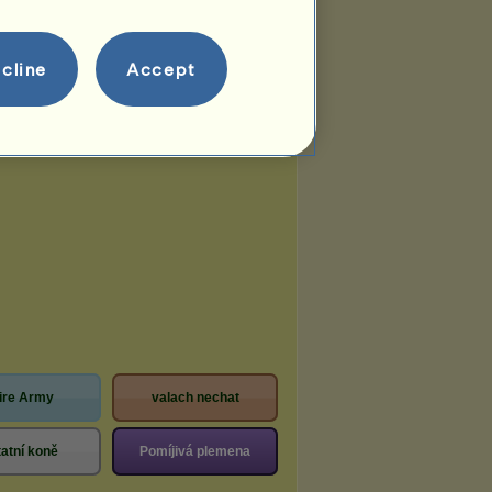
cline
Accept
ire Army
valach nechat
atní koně
Pomíjivá plemena