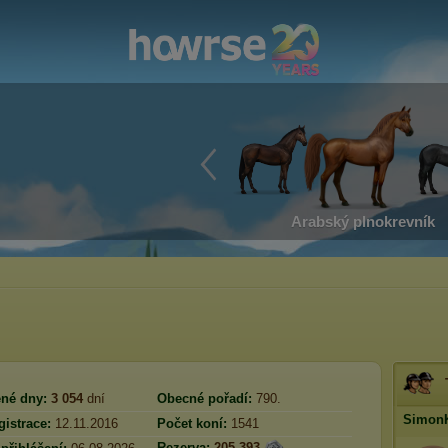
Arabský plnokrevník
né dny:
3 054
dní
Obecné pořadí:
790.
Simon
istrace:
12.11.2016
Počet koní:
1541
Rezerva:
205 393