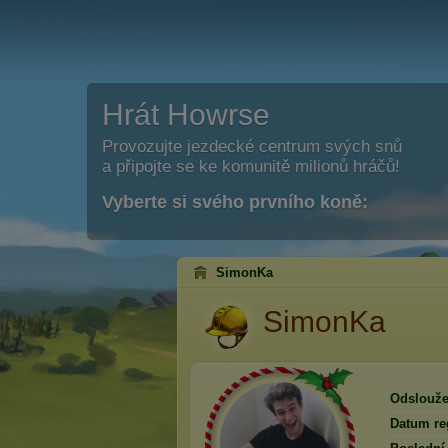
Hrát Howrse
Provozujte jezdecké centrum svých snů
a připojte se ke komunitě milionů hráčů!
Vyberte si svého prvního koně:
SimonKa
SimonKa
Odslouže
Datum reg