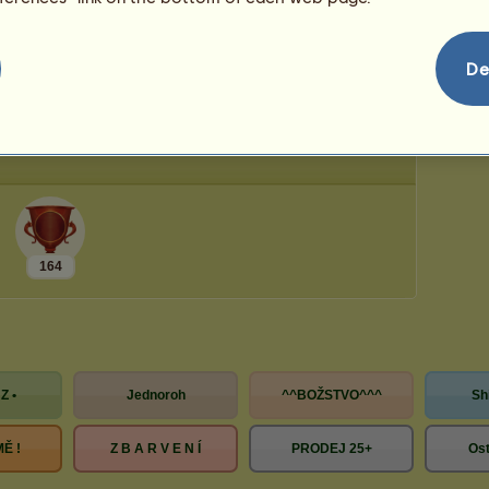
Počet zbývajících míst:
42
De
164
Z •
Jednoroh
^^BOŽSTVO^^^
Sh
Ě !
Z B A R V E N Í
PRODEJ 25+
Ost