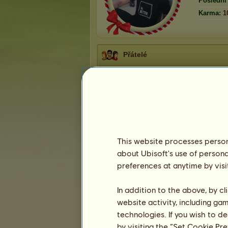
Poslední 
Karma:
1
Přátelé
SimonKa
má
72
přátel:
Kindred
» Aokigahara «
Mukkun
» Aokigahara «
luci264
» Aokigahara «
TerkaBeckovska
» Aokigahara «
SOUKUPOVA
» Aokigahara «
This website processes persona
about Ubisoft's use of persona
1
2
3
...
13
14
15
preferences at anytime by visi
Probíhající prodeje
In addition to the above, by c
website activity, including ga
Kůň
Cena
Typ prodej
technologies. If you wish to d
15
by visiting the “Set Cookie Pr
Prvek Voda
Přímý