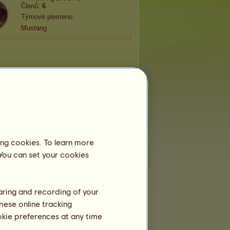
Členů:
6
Týmové plemeno:
Mustang
ing cookies. To learn more
 You can set your cookies
haring and recording of your
hese online tracking
ookie preferences at any time