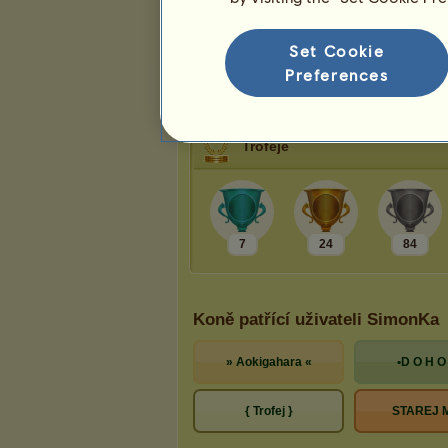
99
Silwer-26…
Přímý
99
Espresso
Přímý
Set Cookie
90
hřebec
Přímý
Preferences
40
C
r
o
e
s
u
s
J…
Přímý
Trofeje
7
24
84
Koně patřící uživateli SimonKa
» Aokigahara «
•D O H O 
{ Trofej }
STAREJ M