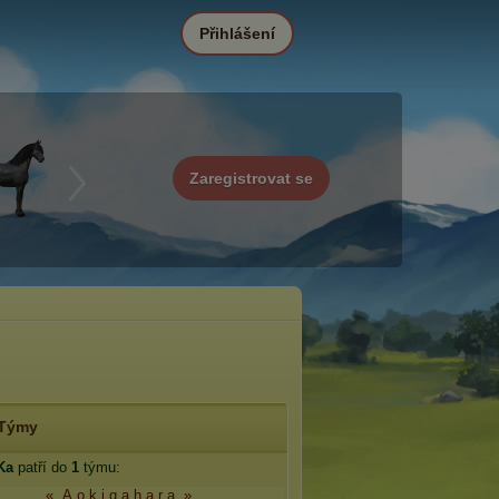
Přihlášení
Zaregistrovat se
Týmy
Ka
patří do
1
týmu:
« A o k i g a h a r a »