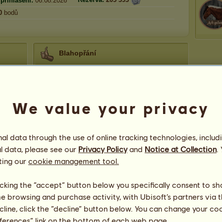
přihlášení:
06.08.2026
0
bodů
Blahopřání
Počet gratulací pro
SimonKa
-
2 367
, včetně
nedávných:
Densi4
před 10 dní
We value your privacy
Wierta
před 12 dní
Wierta
před 18 dní
Wierta
před 23 dní
l data through the use of online tracking technologies, includ
Wierta
před 24 dní
l data, please see our
Privacy Policy
and
Notice at Collection
.
ting our
cookie management tool.
Jezdecké centrum
licking the “accept” button below you specifically consent to s
SimonKa
spravuje jezdecké centrum
TheUNI
me browsing and purchase activity, with Ubisoft’s partners via t
.
e
ecline, click the “decline” button below. You can change your c
Prestiž:
Počet míst:
320
eferences” link on the bottom of each web page.