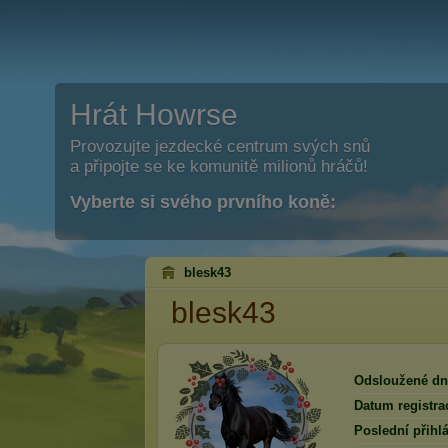
Hrát Howrse
Provozujte jezdecké centrum svých snů
a připojte se ke komunitě milionů hráčů!
Vyberte si svého prvního koně:
blesk43
blesk43
Odsloužené dn
Datum registra
Poslední přihlá