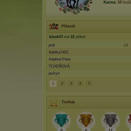
Karma:
10
bodů
Přátelé
blesk43
má
22
přátel:
prtě
x3
Adelka7452
Adalind Piers
TCHOŘOVÁ
jackyn
1
2
3
4
5
Trofeje
0
0
12