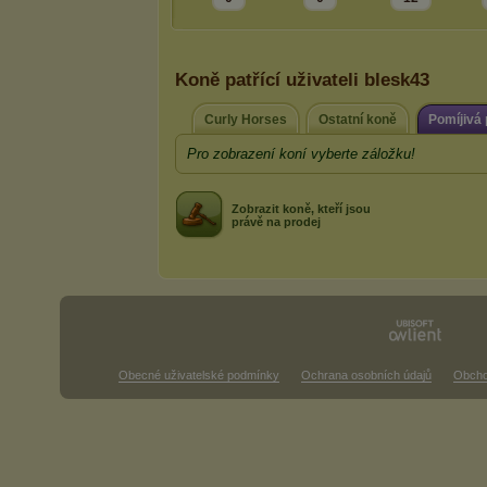
Koně patřící uživateli blesk43
Curly Horses
Ostatní koně
Pomíjivá
Pro zobrazení koní vyberte záložku!
Zobrazit koně, kteří jsou
právě na prodej
Obecné uživatelské podmínky
Ochrana osobních údajů
Obcho