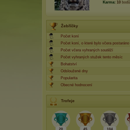
Karma:
10
bodů
Žebříčky
Počet koní
Počet koní, o které bylo včera postaráno
Počet včera vyhraných soutěží
Počet vyhraných stužek tento měsíc
Bohatství
Odsloužené dny
Popularita
Obecné hodnocení
Trofeje
20
45
104