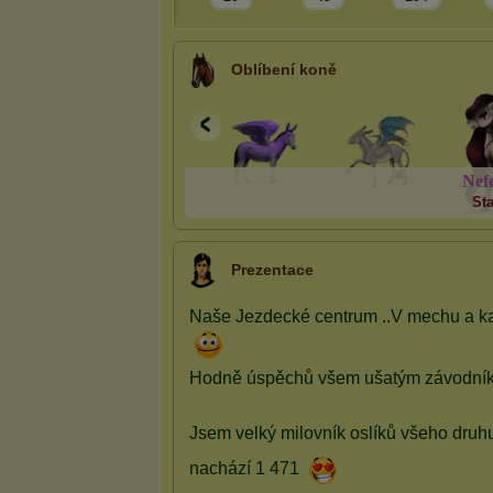
Oblíbení koně
N
e
f
St
Prezentace