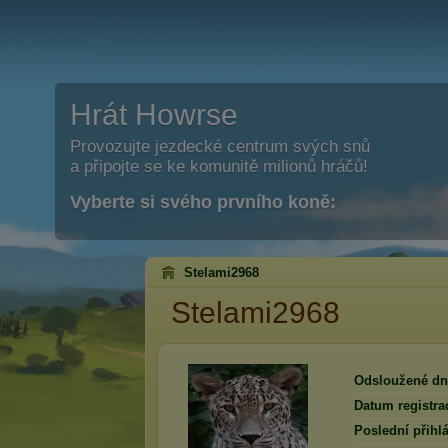
Hrát Howrse
Provozujte jezdecké centrum svých snů
a připojte se ke komunitě milionů hráčů!
Vyberte si svého prvního koně:
Stelami2968
Stelami2968
Odsloužené dn
Datum registra
Poslední přihlá