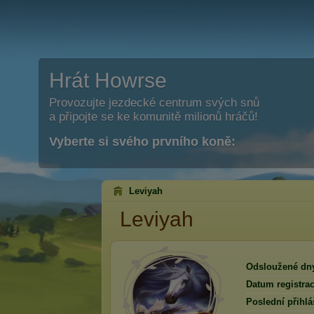
Hrát Howrse
Provozujte jezdecké centrum svých snů
a připojte se ke komunitě milionů hráčů!
Vyberte si svého prvního koně:
Leviyah
Leviyah
Odsloužené dn
Datum registrac
Poslední přihlá