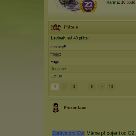
Karma:
10
bodů
Přátelé
Leviyah
má
49
přátel:
chalaky5
froggz
Frigo
Dongabe
Lucius
1
2
3
...
8
9
10
Prezentace