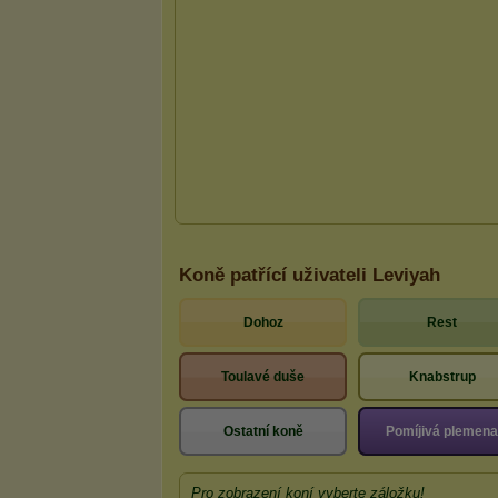
Koně patřící uživateli Leviyah
Dohoz
Rest
Toulavé duše
Knabstrup
Ostatní koně
Pomíjivá plemena
Pro zobrazení koní vyberte záložku!