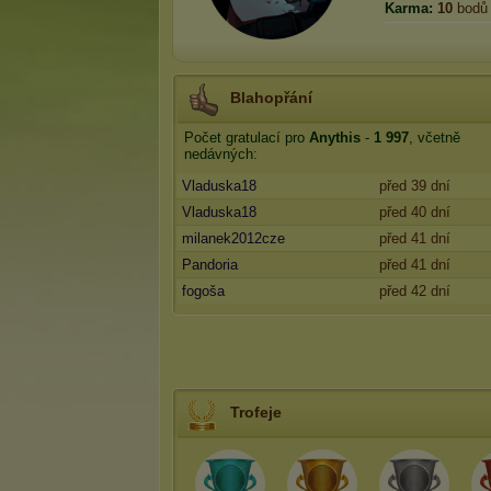
Karma:
10
bodů
Blahopřání
Počet gratulací pro
Anythis
-
1 997
, včetně
nedávných:
Vladuska18
před 39 dní
Vladuska18
před 40 dní
milanek2012cze
před 41 dní
Pandoria
před 41 dní
fogoša
před 42 dní
Trofeje