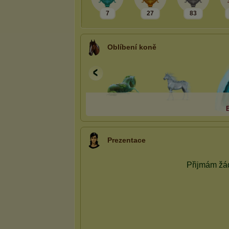
7
27
83
Oblíbení koně
Prezentace