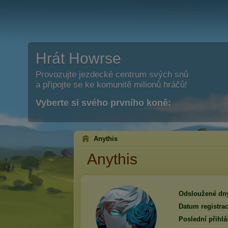
Hrát Howrse
Provozujte jezdecké centrum svých snů
a připojte se ke komunitě milionů hráčů!
Vyberte si svého prvního koně:
Anythis
Anythis
Odsloužené dn
Datum registrac
Poslední přihlá