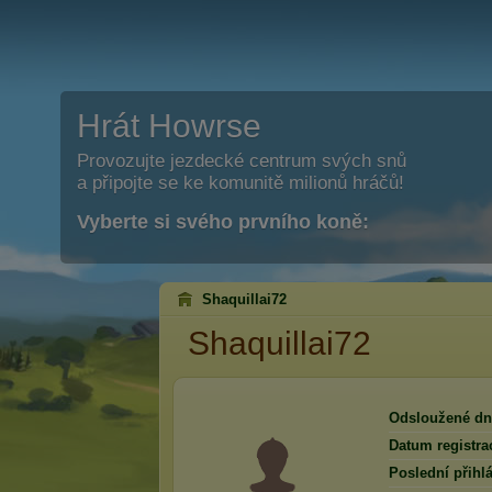
Hrát Howrse
Provozujte jezdecké centrum svých snů
a připojte se ke komunitě milionů hráčů!
Vyberte si svého prvního koně:
Shaquillai72
Shaquillai72
Odsloužené dn
Datum registra
Poslední přihlá