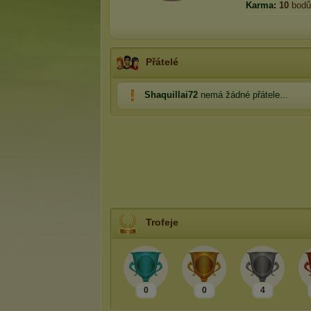
Karma:
10
bodů
Přátelé
Shaquillai72
nemá žádné přátele...
Trofeje
0
0
4