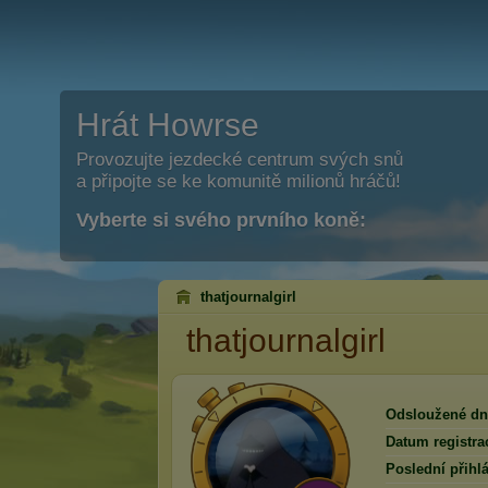
Hrát Howrse
Provozujte jezdecké centrum svých snů
a připojte se ke komunitě milionů hráčů!
Vyberte si svého prvního koně:
thatjournalgirl
thatjournalgirl
Odsloužené dn
Datum registra
Poslední přihlá