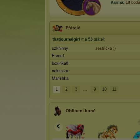
Karma:
10
bodů
Přátelé
thatjournalgirl
má
53
přátel:
szkhinny
sestřička :)
Esme1
boxinka8
neluszka
Marishka
1
2
3
...
9
10
11
Oblíbení koně