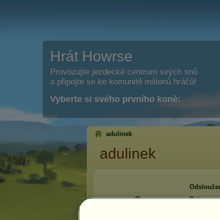
Hrát Howrse
Provozujte jezdecké centrum svých snů
a připojte se ke komunitě milionů hráčů!
Vyberte si svého prvního koně:
adulinek
adulinek
Odslouže
Datum reg
Poslední 