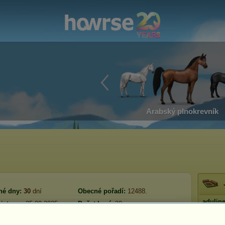
Arabský plnokrevník
né dny:
30
dní
Obecné pořadí:
12488.
adulin
istrace:
25.09.2025
Počet koní:
30
Zát
Rezerva:
44 920
přihlášení:
21.12.2025
Prestiž