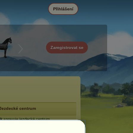
Přihlášení
Zaregistrovat se
Jezdecké centrum
ek
spravuje jezdecké centrum
oka sirén
.
: