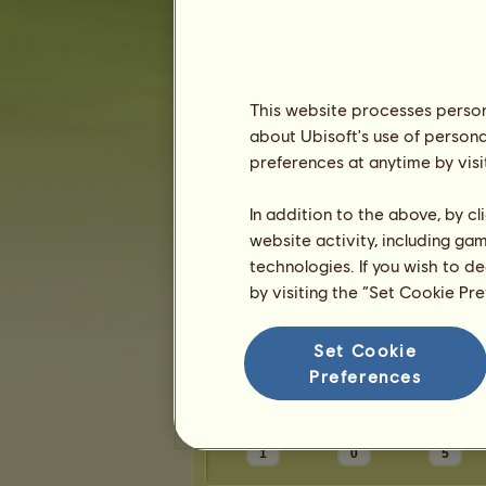
Karma:
10
Přátelé
This website processes persona
about Ubisoft's use of persona
adulinek
má
2
přátele:
preferences at anytime by visi
Cordoba
Dami79
In addition to the above, by c
website activity, including ga
technologies. If you wish to d
by visiting the “Set Cookie Pr
Trofeje
Set Cookie
Preferences
1
0
5