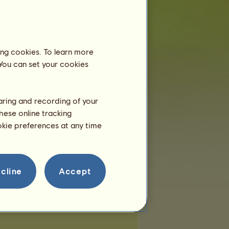
míst:
12
bývajících míst:
12
ing cookies. To learn more
 You can set your cookies
haring and recording of your
hese online tracking
ookie preferences at any time
cline
Accept