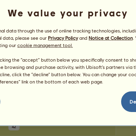
bodů
Počet 
We value your privacy
Počet z
Blahopřání
l data through the use of online tracking technologies, includ
l data, please see our
Privacy Policy
and
Notice at Collection
.
Počet gratulací pro
adulinek
-
9
, včetně
nedávných:
ting our
cookie management tool.
Olena Ukrajina
před 242 dní
Calli
před 244 dní
licking the “accept” button below you specifically consent to s
Cordoba
před 273 dní
me browsing and purchase activity, with Ubisoft’s partners via t
Dami79
před 273 dní
ecline, click the “decline” button below. You can change your c
adell.666
před 273 dní
eferences” link on the bottom of each web page.
De
42