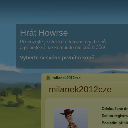
Hrát Howrse
Provozujte jezdecké centrum svých snů
a připojte se ke komunitě milionů hráčů!
Vyberte si svého prvního koně:
milanek2012cze
milanek2012cze
Odsloužené dn
Datum registra
Poslední přihl