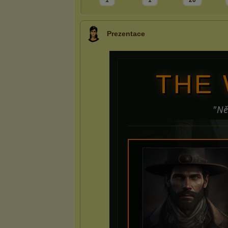
1
1
20
Prezentace