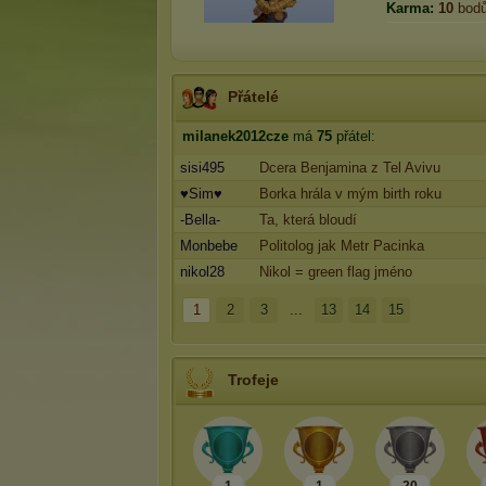
Karma:
10
bod
Přátelé
milanek2012cze
má
75
přátel:
sisi495
Dcera Benjamina z Tel Avivu
♥Sim♥
Borka hrála v mým birth roku
-Bella-
Ta, která bloudí
Monbebe
Politolog jak Metr Pacinka
nikol28
Nikol = green flag jméno
1
2
3
...
13
14
15
Trofeje