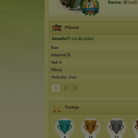
Karma:
10
bodů
Přátelé
šmudla77
má
11
přátel:
Bae
Adamek29
Nell A
Miküa
Hvězdný chov
1
2
3
Trofeje
4
18
73