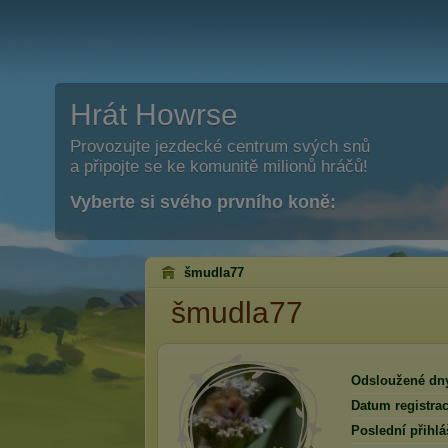
Hrát Howrse
Provozujte jezdecké centrum svých snů
a připojte se ke komunitě milionů hráčů!
Vyberte si svého prvního koně:
šmudla77
šmudla77
Odsloužené dn
Datum registrac
Poslední přihlá