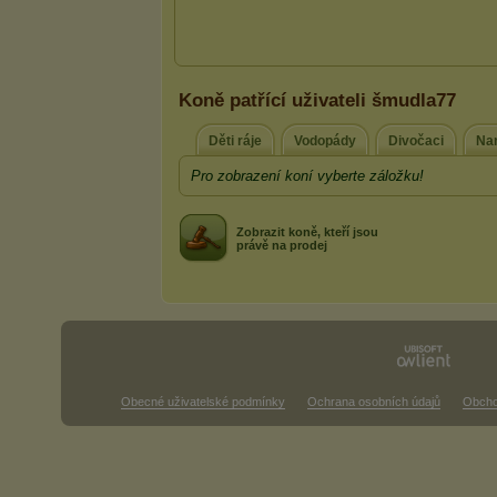
Koně patřící uživateli šmudla77
Děti ráje
Vodopády
Divočaci
Na
Pro zobrazení koní vyberte záložku!
Zobrazit koně, kteří jsou
právě na prodej
Obecné uživatelské podmínky
Ochrana osobních údajů
Obcho