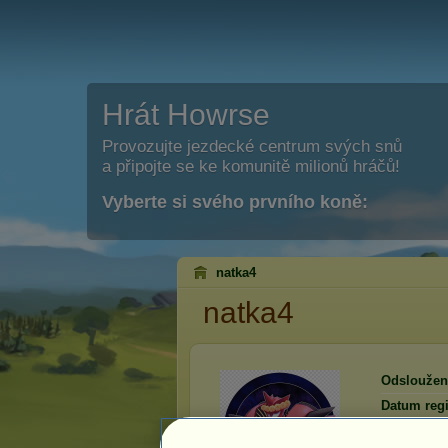
Hrát Howrse
Provozujte jezdecké centrum svých snů
a připojte se ke komunitě milionů hráčů!
Vyberte si svého prvního koně:
natka4
natka4
Odsloužen
Datum regi
Poslední p