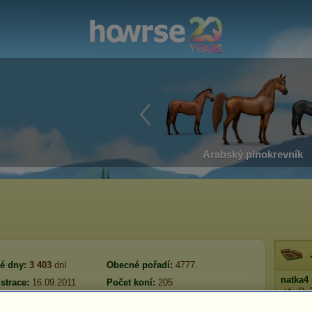
Arabský plnokrevník
é dny:
3 403
dní
Obecné pořadí:
4777.
natka4
strace:
16.09.2011
Počet koní:
205
Dvů
Rezerva:
127 179 595
řihlášení:
08.08.2026
Prestiž