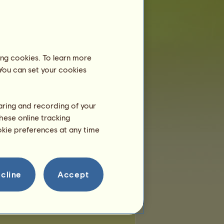
míst:
153
bývajících míst:
15
Toulaví koně
ing cookies. To learn more
 You can set your cookies
umbus
Ramses
Afrodita
haring and recording of your
llón
Athéna
Dionýsos
hese online tracking
ookie preferences at any time
dés
Poseidón
Mediterraneo
cline
Accept