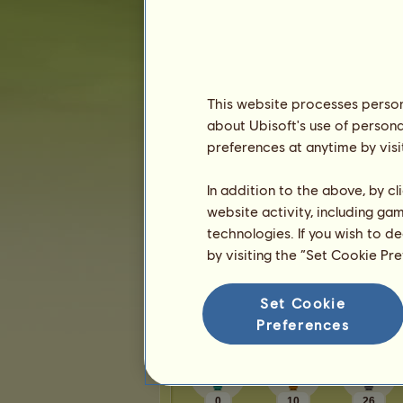
Karma:
10
Přátelé
This website processes persona
natka4
má
13
přátel:
about Ubisoft's use of persona
fabiela159
preferences at anytime by visi
Račice 007
ADY
In addition to the above, by c
konezivot
website activity, including ga
Stelami2968
technologies. If you wish to d
by visiting the “Set Cookie Pr
1
2
3
Set Cookie
Trofeje
Preferences
0
10
26