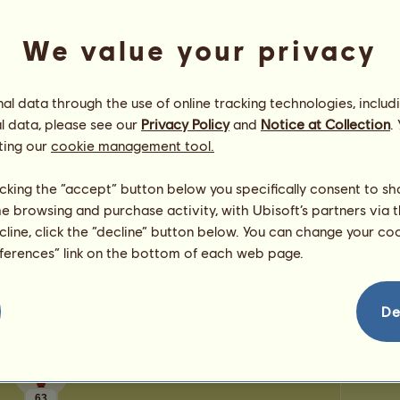
bodů
Počet 
Počet z
We value your privacy
Blahopřání
l data through the use of online tracking technologies, includ
Počet gratulací pro
natka4
-
3 865
, včetně
l data, please see our
Privacy Policy
and
Notice at Collection
.
nedávných:
ting our
cookie management tool.
Kol
Piiiškootek
před 2 dny
joychery
před 2 dny
licking the “accept” button below you specifically consent to s
Račice 007
před 2 dny
Apo
me browsing and purchase activity, with Ubisoft’s partners via t
Carmela
před 28 dní
ecline, click the “decline” button below. You can change your c
scarletcz
před 49 dní
eferences” link on the bottom of each web page.
Há
De
63