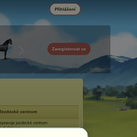
Přihlášení
Zaregistrovat se
Jezdecké centrum
spravuje jezdecké centrum
r Krůtěnice
.
: