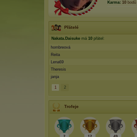
Karma:
10
bodů
Přátelé
Nakata.Daisuke
má
10
přátel:
hombreová
Reita
Lena69
Theresis
janja
1
2
Trofeje
2
12
49