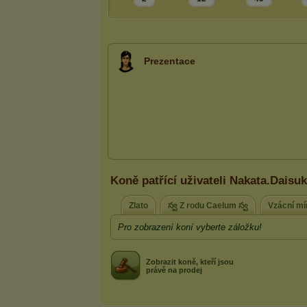
Prezentace
Koně patřící uživateli Nakata.Daisu
Zlato
స్వ Z rodu Caelum స్వ
Vzácní mí
Pro zobrazení koní vyberte záložku!
Zobrazit koně, kteří jsou
právě na prodej