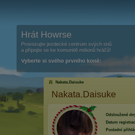
Hrát Howrse
Provozujte jezdecké centrum svých snů
a připojte se ke komunitě milionů hráčů!
Vyberte si svého prvního koně:
Nakata.Daisuke
Nakata.Daisuke
Odsloužené dn
Datum registrac
Poslední přihlá