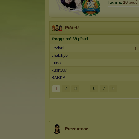
Karma:
10
bodů
Přátelé
froggz
má
39
přátel:
Leviyah
:)
chalaky5
Frigo
kubrt007
BABKA
1
2
3
...
6
7
8
Prezentace