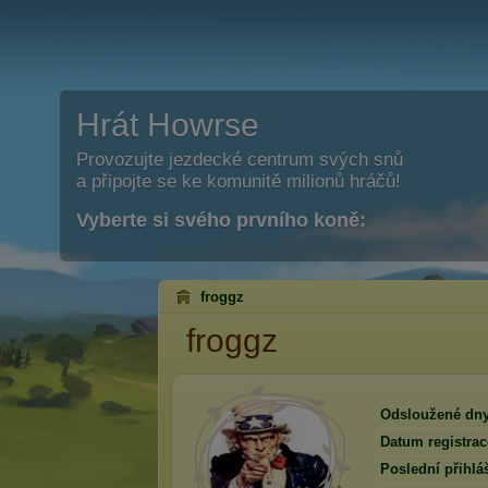
Hrát Howrse
Provozujte jezdecké centrum svých snů
a připojte se ke komunitě milionů hráčů!
Vyberte si svého prvního koně:
froggz
froggz
Odsloužené dny
Datum registrac
Poslední přihlá