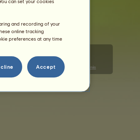
 You can set your cookies
haring and recording of your
hese online tracking
ookie preferences at any time
cline
Accept
Správa souborů cookie
Pravidla chování
Kontaktujte nás