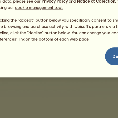
/
l data, please see our
Privacy Policy
and
Notice at Collection
.
Dovednosti
Genetika
ting our
cookie management tool.
Žádné prodeje k zobrazení
licking the “accept” button below you specifically consent to s
me browsing and purchase activity, with Ubisoft’s partners via t
ecline, click the “decline” button below. You can change your c
eferences” link on the bottom of each web page.
De
Obchodní podmínky
Licenční smlouva s koncovým uživatelem
Právní informace