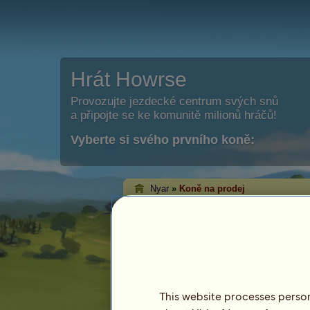
Hrát Howrse
Provozujte jezdecké centrum svých snů
a připojte se ke komunitě milionů hráčů!
Vyberte si svého prvního koně:
Nyar
»
Koně na prodej
Koně hráče Nyar n
prodej
Na této stránce budete mít možnost vi
prodeji od Nyar.
This website processes persona
Kůň