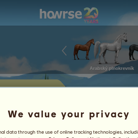
Arabský plnokrevník
abízení na
We value your privacy
dět koně v současnosti nabízené k
l data through the use of online tracking technologies, includ
Úspěchy
Charakteristiky
předměty