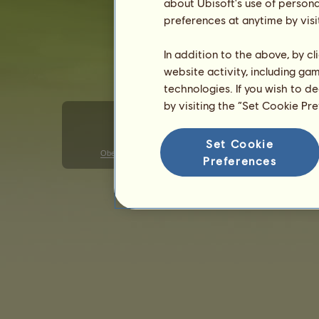
about Ubisoft's use of persona
preferences at anytime by visi
In addition to the above, by c
website activity, including ga
technologies. If you wish to d
by visiting the “Set Cookie Pr
Set Cookie
Obecné uživatelské podmínky
Ochrana osobních údajů
Preferences