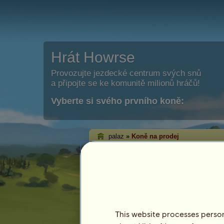
Hrát Howrse
Provozujte jezdecké centrum svých snů
a připojte se ke komunitě milionů hráčů!
Vyberte si svého prvního koně:
palaz
»
Koně na prodej
Koně hráče palaz 
prodej
Na této stránce budete mít možnost vi
prodeji od palaz.
This website processes persona
Kůň