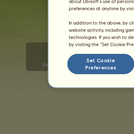
about Ubisoft's use of persona
preferences at anytime by visi
Jenny
z Vysokých kopců
In addition to the above, by c
website activity, including ga
technologies. If you wish to d
by visiting the “Set Cookie Pr
Set Cookie
Obecné uživatelské podmínky
Ochrana osobních údajů
Preferences