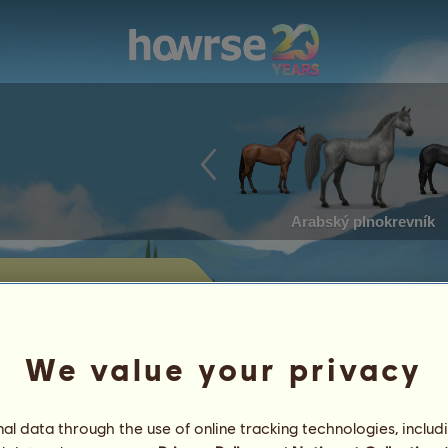
Arabský plnokrevník
nabízení na
We value your privacy
dět koně v současnosti nabízené k
l data through the use of online tracking technologies, includ
Úspěchy
Charakteristiky
předměty