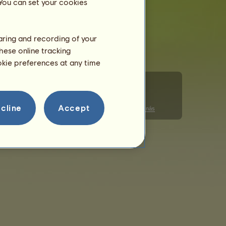
 You can set your cookies
500
28.07.2026
haring and recording of your
hese online tracking
ookie preferences at any time
cline
Accept
Správa souborů cookie
Pravidla chování
Kontaktujte nás