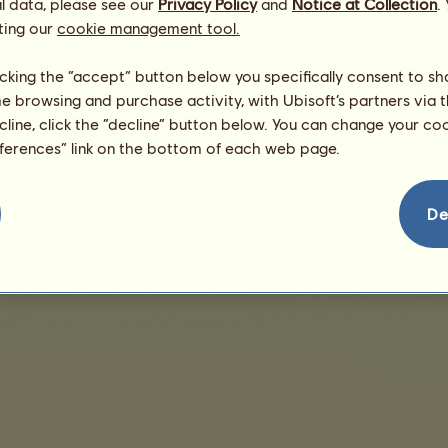
/
l data, please see our
Privacy Policy
and
Notice at Collection
.
Dovednosti
Genetika
ting our
cookie management tool.
15 let 4 měsíce
Božský kůň
4809
6870
licking the “accept” button below you specifically consent to s
me browsing and purchase activity, with Ubisoft’s partners via t
ecline, click the “decline” button below. You can change your c
eferences” link on the bottom of each web page.
De
Obchodní podmínky
Licenční smlouva s koncovým uživatelem
Právní informace