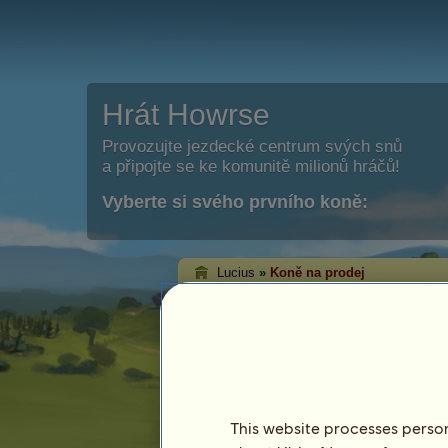
Hrát Howrse
Provozujte jezdecké centrum svých snů
a připojte se ke komunitě milionů hráčů!
Vyberte si svého prvního koně:
Lucius
»
Koně na prodej
Koně hráče Lucius
prodej
Na této stránce budete mít možnost vi
prodeji od Lucius.
This website processes persona
Kůň