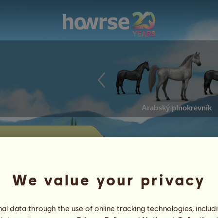
Arabský plnokrevník
 nabízení na
We value your privacy
dět koně v současnosti nabízené k
l data through the use of online tracking technologies, includ
Úspěchy
Charakteristiky
předměty