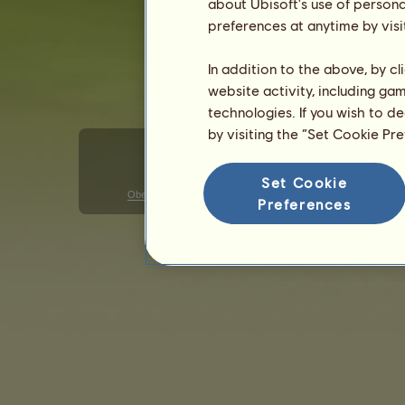
about Ubisoft's use of persona
preferences at anytime by visi
In addition to the above, by c
website activity, including ga
technologies. If you wish to d
by visiting the “Set Cookie Pr
Set Cookie
Obecné uživatelské podmínky
Ochrana osobních údajů
Preferences