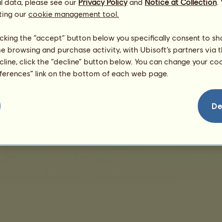
/
l data, please see our
Privacy Policy
and
Notice at Collection
.
Dovednosti
Genetika
ting our
cookie management tool.
Žádné prodeje k zobrazení
licking the “accept” button below you specifically consent to s
me browsing and purchase activity, with Ubisoft’s partners via t
ecline, click the “decline” button below. You can change your c
eferences” link on the bottom of each web page.
De
Obchodní podmínky
Licenční smlouva s koncovým uživatelem
Právní informace