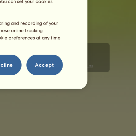
 You can set your cookies
haring and recording of your
hese online tracking
ookie preferences at any time
cline
Accept
Správa souborů cookie
Pravidla chování
Kontaktujte nás