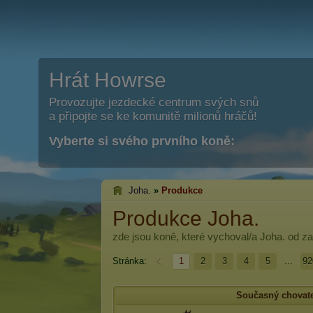
Hrát Howrse
Provozujte jezdecké centrum svých snů
a připojte se ke komunitě milionů hráčů!
Vyberte si svého prvního koně:
Joha.
»
Produkce
Produkce Joha.
zde jsou koně, které vychoval/a
Joha.
od za
Stránka:
1
2
3
4
5
...
92
Současný chovat