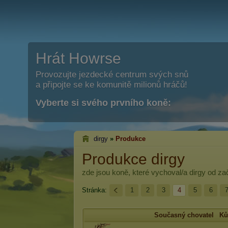
Hrát Howrse
Provozujte jezdecké centrum svých snů
a připojte se ke komunitě milionů hráčů!
Vyberte si svého prvního koně:
dirgy
»
Produkce
Produkce dirgy
zde jsou koně, které vychoval/a
dirgy
od zač
Stránka:
1
2
3
4
5
6
Současný chovatel
Ků