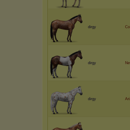
dirgy
Co
dirgy
Ne
dirgy
Ar