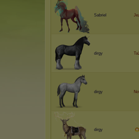
Sabriel
J
e
dirgy
T
a
dirgy
N
o
dirgy