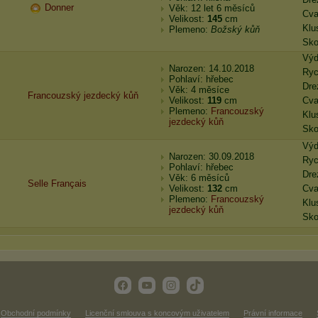
Donner
Věk: 12 let 6 měsíců
Cva
Velikost:
145
cm
Klu
Plemeno:
Božský kůň
Sk
Výd
Narozen: 14.10.2018
Ryc
Pohlaví: hřebec
Dre
Věk: 4 měsíce
F
r
a
n
c
o
u
z
s
k
ý
j
e
z
d
e
c
k
ý
k
ů
ň
Velikost:
119
cm
Cva
Plemeno:
Francouzský
Klu
jezdecký kůň
Sk
Výd
Narozen: 30.09.2018
Ryc
Pohlaví: hřebec
Dre
Věk: 6 měsíců
Selle Français
Velikost:
132
cm
Cva
Plemeno:
Francouzský
Klu
jezdecký kůň
Sk
Obchodní podmínky
Licenční smlouva s koncovým uživatelem
Právní informace