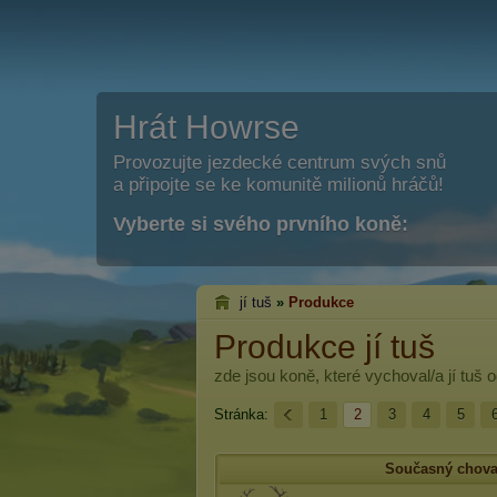
Hrát Howrse
Provozujte jezdecké centrum svých snů
a připojte se ke komunitě milionů hráčů!
Vyberte si svého prvního koně:
jí tuš
»
Produkce
Produkce jí tuš
zde jsou koně, které vychoval/a
jí tuš
o
Stránka:
1
2
3
4
5
Současný chova