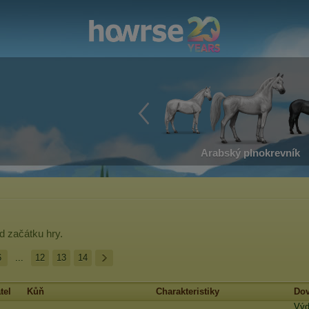
Arabský plnokrevník
d začátku hry.
6
...
12
13
14
tel
Kůň
Charakteristiky
Dov
Výd