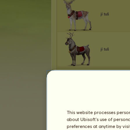
jí tuš
jí tuš
jí tuš
This website processes persona
about Ubisoft's use of persona
jí tuš
preferences at anytime by visi