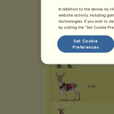
In addition to the above, by c
website activity, including ga
technologies. If you wish to d
jí tuš
by visiting the “Set Cookie Pr
Set Cookie
Preferences
jí tuš
jí tuš