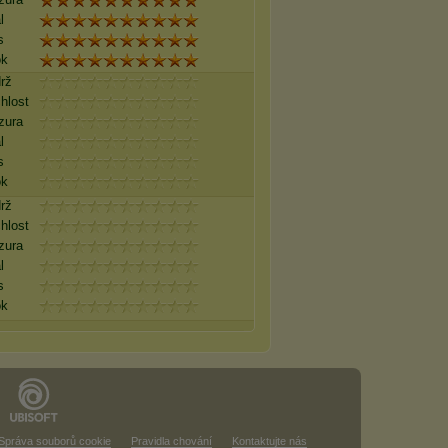
l
s
ok
rž
hlost
zura
l
s
ok
rž
hlost
zura
l
s
ok
Správa souborů cookie
Pravidla chování
Kontaktujte nás