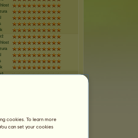
hlost
zura
l
s
ok
rž
hlost
zura
l
s
ok
rž
hlost
zura
l
s
ok
rž
hlost
ing cookies. To learn more
zura
 You can set your cookies
l
s