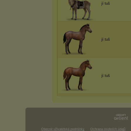
jí tuš
jí tuš
jí tuš
Obecné uživatelské podmínky
Ochrana osobních údajů